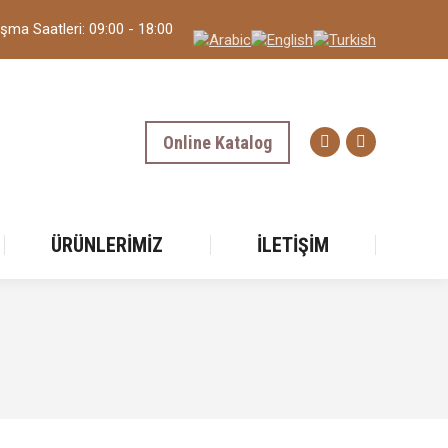
ışma Saatleri: 09:00 - 18:00
Online Katalog
ÜRÜNLERIMIZ
İLETIŞIM