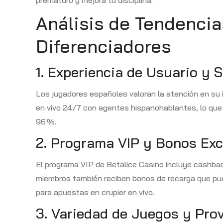
prematuro y mejora tu disciplina.
Análisis de Tendencia
Diferenciadores
1. Experiencia de Usuario y 
Los jugadores españoles valoran la atención en su i
en vivo 24/7 con agentes hispanohablantes, lo que 
96 %.
2. Programa VIP y Bonos Exc
El programa VIP de Betalice Casino incluye cashba
miembros también reciben bonos de recarga que pued
para apuestas en crupier en vivo.
3. Variedad de Juegos y Pro