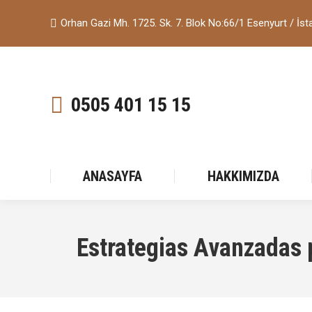
Orhan Gazi Mh. 1725. Sk. 7. Blok No:66/1 Esenyurt / İst
0505 401 15 15
ANASAYFA
HAKKIMIZDA
Estrategias Avanzadas 