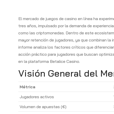
El mercado de juegos de casino en línea ha experim
tres años, impulsado por la demanda de experiencia
como las criptomonedas. Dentro de este ecosistema
mayor retención de jugadores, ya que combinan la i
informe analiza los factores críticos que diferencia
acción práctico para jugadores que buscan optimiza
en la plataforma Betalice Casino.
Visión General del M
Métrica
Jugadores activos
Volumen de apuestas (€)