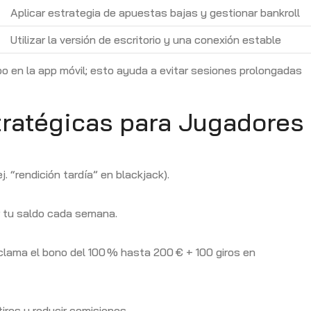
Aplicar estrategia de apuestas bajas y gestionar bankroll
Utilizar la versión de escritorio y una conexión estable
po en la app móvil; esto ayuda a evitar sesiones prolongadas
ratégicas para Jugadores
j. “rendición tardía” en blackjack).
r tu saldo cada semana.
clama el bono del 100 % hasta 200 € + 100 giros en
iros y reducir comisiones.