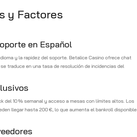
s y Factores
Soporte en Español
dioma y la rapidez del soporte. Betalice Casino ofrece chat
se traduce en una tasa de resolución de incidencias del
lusivos
ck del 10 % semanal y acceso a mesas con límites altos. Los
en llegar hasta 200 €, lo que aumenta el bankroll disponible
veedores