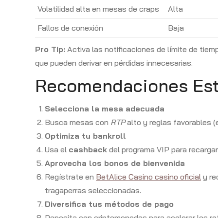
Volatilidad alta en mesas de craps
Alta
Fallos de conexión
Baja
Pro Tip:
Activa las notificaciones de límite de tiem
que pueden derivar en pérdidas innecesarias.
Recomendaciones Est
Selecciona la mesa adecuada
Busca mesas con
RTP
alto y reglas favorables (e
Optimiza tu bankroll
Usa el
cashback
del programa VIP para recarga
Aprovecha los bonos de bienvenida
Regístrate en
BetAlice Casino casino oficial
y re
tragaperras seleccionadas.
Diversifica tus métodos de pago
Deposita con criptomonedas para acelerar los ret