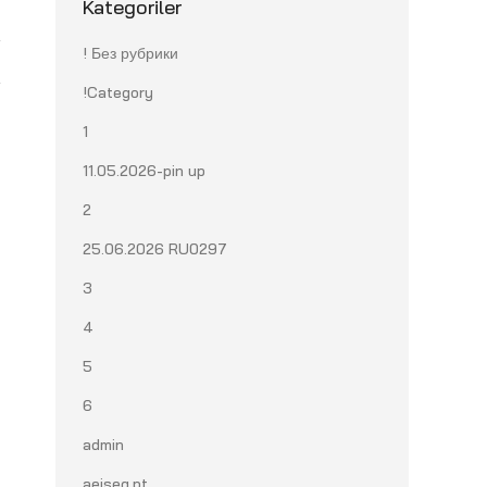
Kategoriler
! Без рубрики
!Category
1
11.05.2026-pin up
2
25.06.2026 RU0297
3
4
5
6
admin
aeiseg.pt