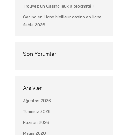
Trouvez un Casino jeux à proximité !
Casino en Ligne Meilleur casino en ligne
fiable 2026
Son Yorumlar
Arşivler
Ağustos 2026
Temmuz 2026
Haziran 2026
Mayıs 2026