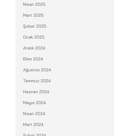
Nisan 2025
Mart 2025
Şubat 2025
Ocak 2025
Aralık 2024
Ekim 2024
Ağustos 2024
Temmuz 2024
Haziran 2024
Mayıs 2024
Nisan 2024
Mart 2024
Şubat 2024