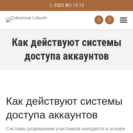
0505 401 15 15
Facebook
Instagram
page
page
Как действуют системы
opens
opens
in
in
доступа аккаунтов
new
new
window
window
Как действуют системы
доступа аккаунтов
Системы разрешения участников находятся в основе