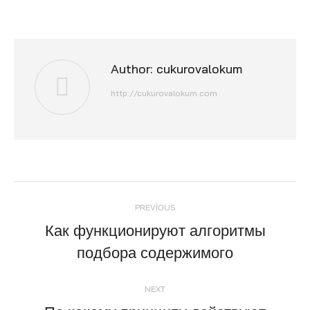
Author:
cukurovalokum
http://cukurovalokum.com
Post
PREVIOUS
navigation
Как функционируют алгоритмы
Previous
подбора содержимого
post:
NEXT