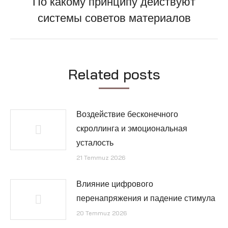
По какому принципу действуют
Next
системы советов материалов
post:
Related posts
Воздействие бесконечного
скроллинга и эмоциональная
усталость
21 Temmuz 2026
Влияние цифрового
перенапряжения и падение стимула
20 Temmuz 2026