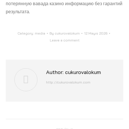
потерянную вавада казино информацию без гарантий
результата.
Category:
media
By
cukurovalokum
12 Mayıs 2026
Leave a comment
Author:
cukurovalokum
http://cukurovalokum.com
Post