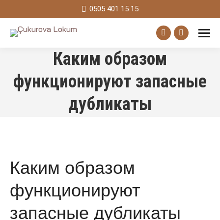
0505 401 15 15
Facebook
Instagram
Каким образом
page
page
opens
opens
функционируют запасные
in
in
дубликаты
new
new
window
window
Каким образом
функционируют
запасные дубликаты