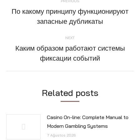
PREVIOUS
navigation
По какому принципу функционируют
Previous
запасные дубликаты
post:
NEXT
Каким образом работают системы
Next
фиксации событий
post:
Related posts
Casino On-line: Complete Manual to
Modern Gambling Systems
7 Ağustos 2026