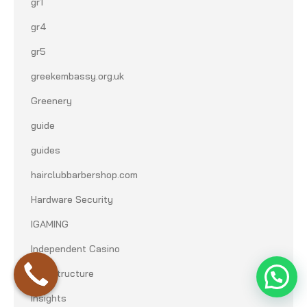
gr1
gr4
gr5
greekembassy.org.uk
Greenery
guide
guides
hairclubbarbershop.com
Hardware Security
IGAMING
Independent Casino
Infrastructure
Insights