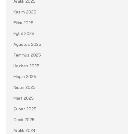
Aralık 2025
Kasım 2025
Ekim 2025
Eylül 2025
Ağustos 2025
Temmuz 2025
Haziran 2025
Mayıs 2025
Nisan 2025
Mart 2025
Şubat 2025
Ocak 2025
Aralık 2024