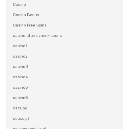
Casino
Casino Bonus
Casino Free Spins
casino utan svensk licens
casino1
casino2
casino3
casino4
casino5
casino6
catalog
ceeco.pt
cevichazoquilin.cl