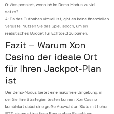
Q: Was passiert, wenn ich im Demo‑Modus zu viel
setze?
A: Da das Guthaben virtuell ist, gibt es keine finanziellen
Verluste. Nutzen Sie das Spiel jedoch, um ein
realistisches Budget für Echtgeld zu planen.
Fazit – Warum Xon
Casino der ideale Ort
für Ihren Jackpot‑Plan
ist
Der Demo‑Modus bietet eine risikofreie Umgebung, in
der Sie Ihre Strategien testen können. Xon Casino
kombiniert dabei eine große Auswahl an Slots mit hoher
RTP, einem attraktiven Bonus ohne Einzahlung,