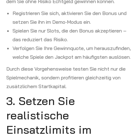
dem Sie ohne Risiko Echtgeld gewinnen können.
Registrieren Sie sich, aktivieren Sie den Bonus und
setzen Sie ihn im Demo‑Modus ein.
Spielen Sie nur Slots, die den Bonus akzeptieren –
das reduziert das Risiko.
Verfolgen Sie Ihre Gewinnquote, um herauszufinden,
welche Spiele den Jackpot am häufigsten auslösen.
Durch diese Vorgehensweise testen Sie nicht nur die
Spielmechanik, sondern profitieren gleichzeitig von
zusätzlichem Startkapital.
3. Setzen Sie
realistische
Einsatzlimits im