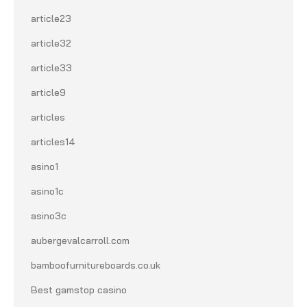
article23
article32
article33
article9
articles
articles14
asino1
asino1c
asino3c
aubergevalcarroll.com
bamboofurnitureboards.co.uk
Best gamstop casino