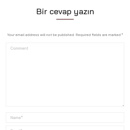
Bir cevap yazın
Your email address will not be published. Required fields are marked
*
Comment
Name *
Email *