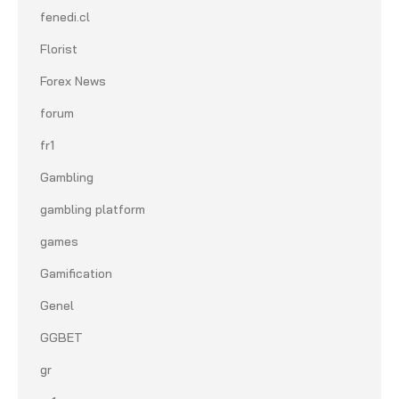
fenedi.cl
Florist
Forex News
forum
fr1
Gambling
gambling platform
games
Gamification
Genel
GGBET
gr