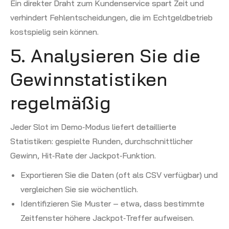
Ein direkter Draht zum Kundenservice spart Zeit und
verhindert Fehlentscheidungen, die im Echtgeldbetrieb
kostspielig sein können.
5. Analysieren Sie die
Gewinnstatistiken
regelmäßig
Jeder Slot im Demo‑Modus liefert detaillierte
Statistiken: gespielte Runden, durchschnittlicher
Gewinn, Hit‑Rate der Jackpot‑Funktion.
Exportieren Sie die Daten (oft als CSV verfügbar) und
vergleichen Sie sie wöchentlich.
Identifizieren Sie Muster – etwa, dass bestimmte
Zeitfenster höhere Jackpot‑Treffer aufweisen.