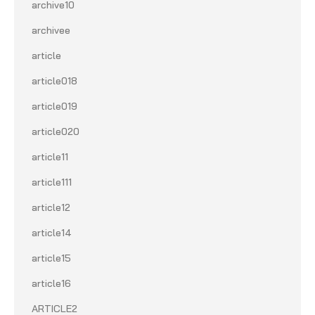
archive10
archivee
article
article018
article019
article020
article11
article111
article12
article14
article15
article16
ARTICLE2