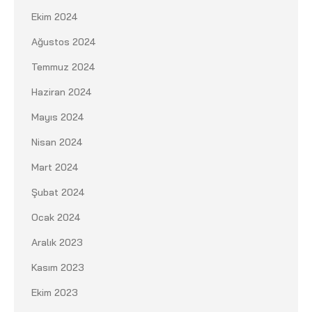
Ekim 2024
Ağustos 2024
Temmuz 2024
Haziran 2024
Mayıs 2024
Nisan 2024
Mart 2024
Şubat 2024
Ocak 2024
Aralık 2023
Kasım 2023
Ekim 2023