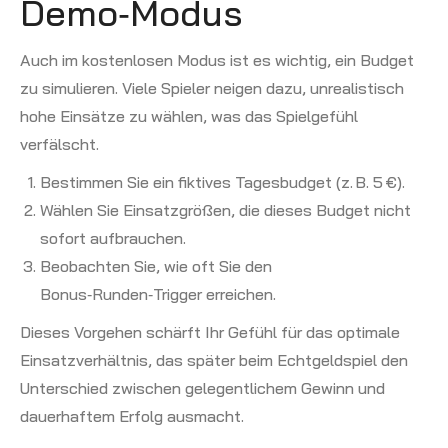
Demo‑Modus
Auch im kostenlosen Modus ist es wichtig, ein Budget
zu simulieren. Viele Spieler neigen dazu, unrealistisch
hohe Einsätze zu wählen, was das Spielgefühl
verfälscht.
Bestimmen Sie ein fiktives Tagesbudget (z. B. 5 €).
Wählen Sie Einsatzgrößen, die dieses Budget nicht
sofort aufbrauchen.
Beobachten Sie, wie oft Sie den
Bonus‑Runden‑Trigger erreichen.
Dieses Vorgehen schärft Ihr Gefühl für das optimale
Einsatzverhältnis, das später beim Echtgeldspiel den
Unterschied zwischen gelegentlichem Gewinn und
dauerhaftem Erfolg ausmacht.