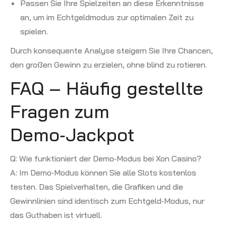
Passen Sie Ihre Spielzeiten an diese Erkenntnisse
an, um im Echtgeldmodus zur optimalen Zeit zu
spielen.
Durch konsequente Analyse steigern Sie Ihre Chancen,
den großen Gewinn zu erzielen, ohne blind zu rotieren.
FAQ – Häufig gestellte
Fragen zum
Demo‑Jackpot
Q: Wie funktioniert der Demo‑Modus bei Xon Casino?
A: Im Demo‑Modus können Sie alle Slots kostenlos
testen. Das Spielverhalten, die Grafiken und die
Gewinnlinien sind identisch zum Echtgeld‑Modus, nur
das Guthaben ist virtuell.