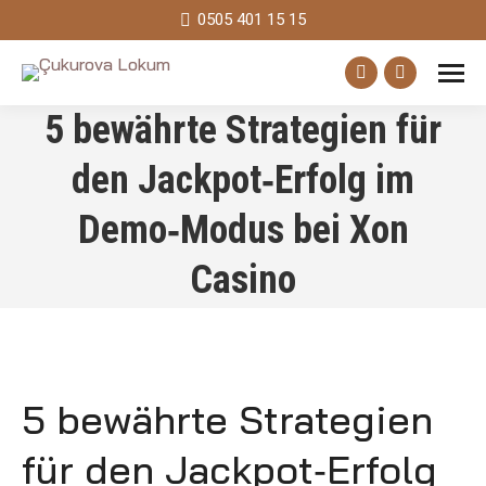
0505 401 15 15
Facebook
Instagram
5 bewährte Strategien für
page
page
opens
opens
den Jackpot‑Erfolg im
in
in
Demo‑Modus bei Xon
new
new
window
window
Casino
5 bewährte Strategien
für den Jackpot‑Erfolg