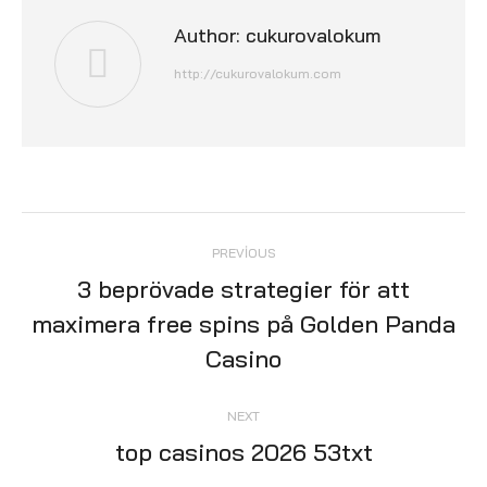
Author:
cukurovalokum
http://cukurovalokum.com
Post
PREVIOUS
navigation
3 beprövade strategier för att
maximera free spins på Golden Panda
Previous
post:
Casino
NEXT
top casinos 2026 53txt
Next
post: