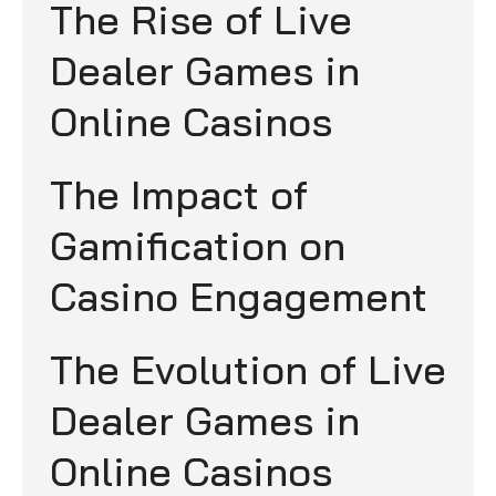
The Rise of Live
Dealer Games in
Online Casinos
The Impact of
Gamification on
Casino Engagement
The Evolution of Live
Dealer Games in
Online Casinos