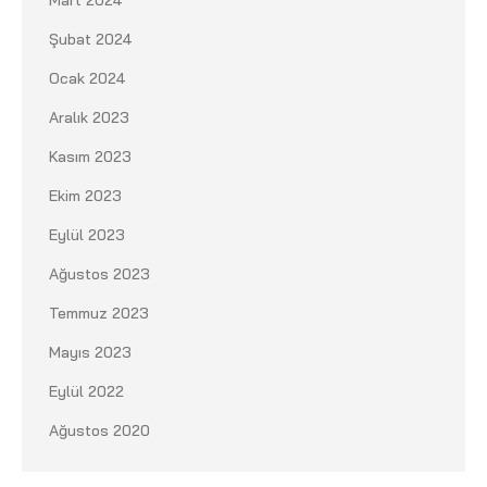
Mart 2024
Şubat 2024
Ocak 2024
Aralık 2023
Kasım 2023
Ekim 2023
Eylül 2023
Ağustos 2023
Temmuz 2023
Mayıs 2023
Eylül 2022
Ağustos 2020