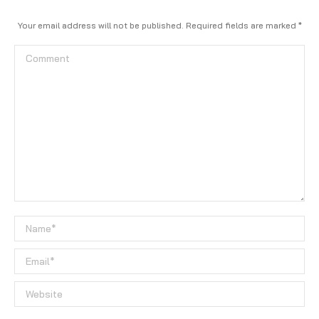
Your email address will not be published. Required fields are marked
*
Comment
Name *
Email *
Website