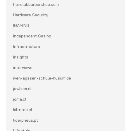
hairclubbarbershop.com
Hardware Security
IGAMING
Independent Casino
Infrastructure
Insights
interviews
iven-agssen-schule-husum.de
jawliner.cl
joma.cl
kiltritos.cl
liderpneus.pt
Lifestyle