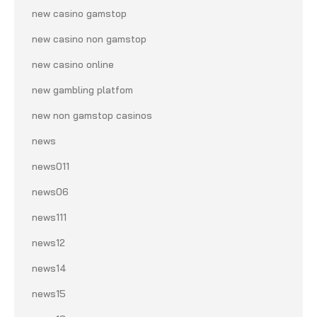
new casino gamstop
new casino non gamstop
new casino online
new gambling platfom
new non gamstop casinos
news
news011
news06
news111
news12
news14
news15