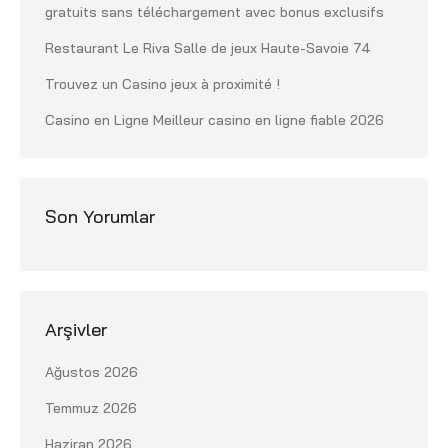
gratuits sans téléchargement avec bonus exclusifs
Restaurant Le Riva Salle de jeux Haute-Savoie 74
Trouvez un Casino jeux à proximité !
Casino en Ligne Meilleur casino en ligne fiable 2026
Son Yorumlar
Arşivler
Ağustos 2026
Temmuz 2026
Haziran 2026