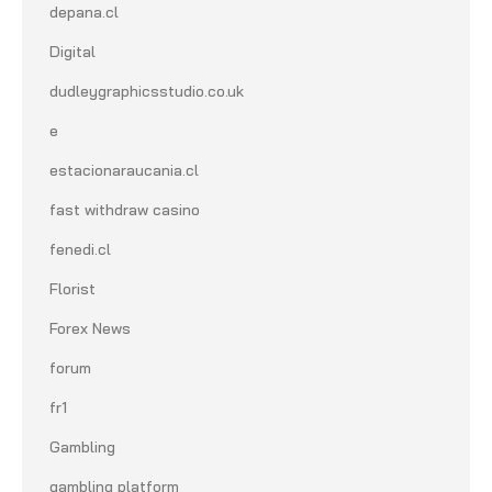
depana.cl
Digital
dudleygraphicsstudio.co.uk
e
estacionaraucania.cl
fast withdraw casino
fenedi.cl
Florist
Forex News
forum
fr1
Gambling
gambling platform