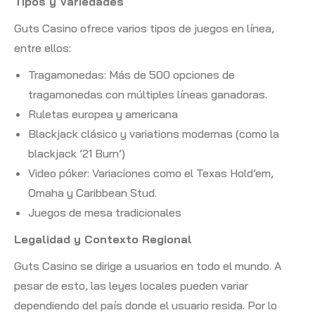
Tipos y Variedades
Guts Casino ofrece varios tipos de juegos en línea,
entre ellos:
Tragamonedas: Más de 500 opciones de
tragamonedas con múltiples líneas ganadoras.
Ruletas europea y americana
Blackjack clásico y variations modernas (como la
blackjack ’21 Burn’)
Video póker: Variaciones como el Texas Hold’em,
Omaha y Caribbean Stud.
Juegos de mesa tradicionales
Legalidad y Contexto Regional
Guts Casino se dirige a usuarios en todo el mundo. A
pesar de esto, las leyes locales pueden variar
dependiendo del país donde el usuario resida. Por lo