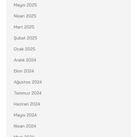
Mayıs 2025
Nisan 2025
Mart 2025
Şubat 2025
Ocak 2025
Aralık 2024
Ekim 2024
Ağustos 2024
Temmuz 2024
Haziran 2024
Mayıs 2024
Nisan 2024