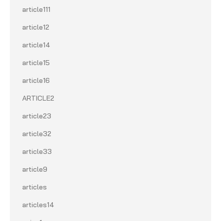
article111
article12
article14
article15
article16
ARTICLE2
article23
article32
article33
article9
articles
articles14