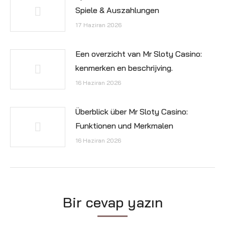
Spiele & Auszahlungen
17 Haziran 2026
Een overzicht van Mr Sloty Casino:
kenmerken en beschrijving.
16 Haziran 2026
Überblick über Mr Sloty Casino:
Funktionen und Merkmalen
16 Haziran 2026
Bir cevap yazın