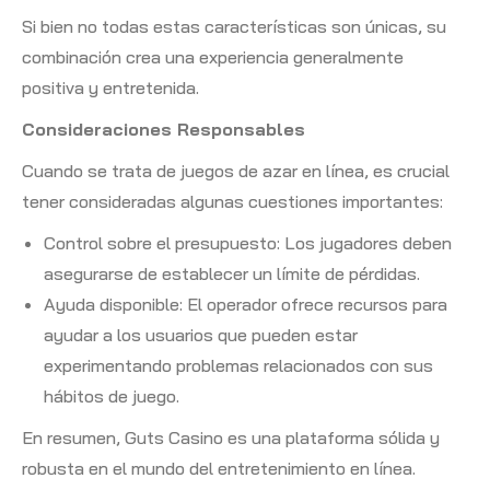
Si bien no todas estas características son únicas, su
combinación crea una experiencia generalmente
positiva y entretenida.
Consideraciones Responsables
Cuando se trata de juegos de azar en línea, es crucial
tener consideradas algunas cuestiones importantes:
Control sobre el presupuesto: Los jugadores deben
asegurarse de establecer un límite de pérdidas.
Ayuda disponible: El operador ofrece recursos para
ayudar a los usuarios que pueden estar
experimentando problemas relacionados con sus
hábitos de juego.
En resumen, Guts Casino es una plataforma sólida y
robusta en el mundo del entretenimiento en línea.