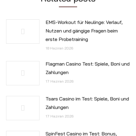
EMS-Workout für Neulinge: Verlauf,
Nutzen und gängige Fragen beim
erste Probetraining
18 Haziran 2026
Flagman Casino Test: Spiele, Boni und
Zahlungen
17 Haziran 2026
Tsars Casino im Test: Spiele, Boni und
Zahlungen
17 Haziran 2026
SpinFest Casino im Test: Bonus,