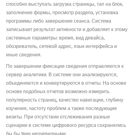
способно выступать загрузка страницы, тап на блок,
заполнение формы, просмотр раздела, установка
программы либо завершение сеанса. Система
записывает результат активности и добавляет к этому
системные параметры: время, вид девайса,
обозреватель, сетевой адрес, язык интерфейса и
иные сведения.
По завершении фиксации сведения отправляются к
сервер аналитики. В системе они анализируются,
объединяются и конвертируются в отчеты. На основе
основе подобных отчетов возможно измерить
популярность страниц, качество навигации, глубину
изучения, частоту проблем а также последующие
визиты. При отсутствии отслеживания разные
сценарии в системе цифрового ресурса сохранялись
бы бы 1вин неочевидными.