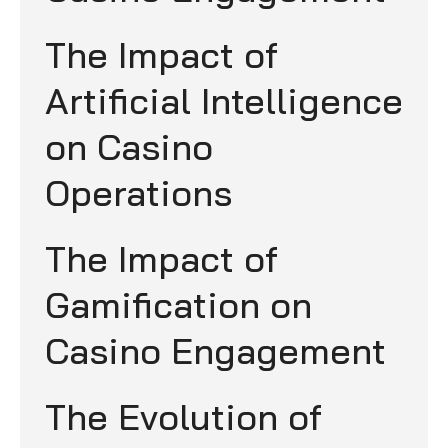
The Impact of
Artificial Intelligence
on Casino
Operations
The Impact of
Gamification on
Casino Engagement
The Evolution of