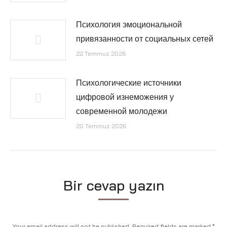
Психология эмоциональной
привязанности от социальных сетей
22 Temmuz 2026
Психологические источники
цифровой изнеможения у
современной молодежи
20 Temmuz 2026
Bir cevap yazın
Your email address will not be published. Required fields are marked
*