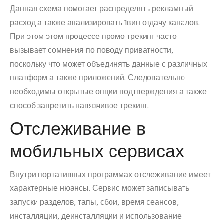
Данная схема помогает распределять рекламный
расход а также анализировать 1вин отдачу каналов.
При этом этом процессе промо трекинг часто
вызывает сомнения по поводу приватности,
поскольку что может объединять данные с различных
платформ а также приложений. Следовательно
необходимы открытые опции подтверждения а также
способ запретить навязчивое трекинг.
Отслеживание в
мобильных сервисах
Внутри портативных программах отслеживание имеет
характерные нюансы. Сервис может записывать
запуски разделов, тапы, сбои, время сеансов,
инсталляции, деинсталляции и использование