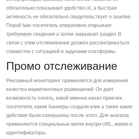
обязательно показывает удобство UI, а быстрая
активность не обязательно свидетельствует о ошибке.
Порой 1win посетитель оперативно открывает
требуемую сведения а затем закрывает раздел. В
связи с этим отслеживание должен рассматриваться
совместно с ситуацией и задачами платформы.
Промо отслеживание
Рекламный мониторинг применяется для измерения
качества маркетинговых размещений. Он дает
возможность понять, какой именно канал привлек
посетителя, какие баннеры создали клик а также какие
действия были совершены после этого. Для анализа
применяются специальные метки внутри URL, маяки и
идентификаторы.