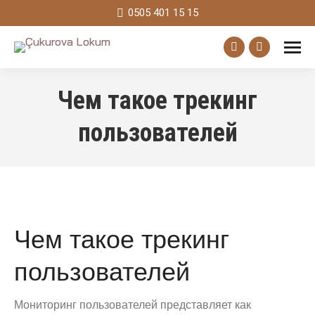
0505 401 15 15
Facebook
Instagram
page
page
Чем такое трекинг
opens
opens
in
in
пользователей
new
new
window
window
Чем такое трекинг
пользователей
Мониторинг пользователей представляет как