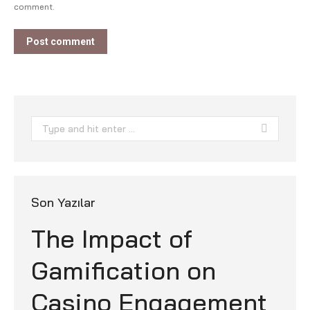
comment.
Post comment
Search:
Son Yazılar
The Impact of
Gamification on
Casino Engagement