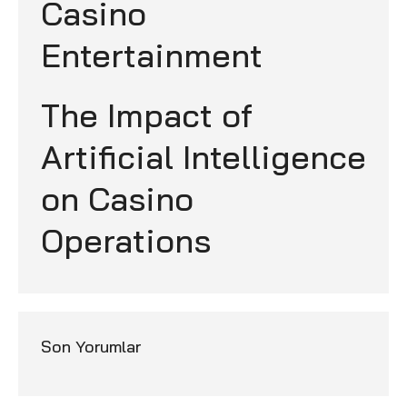
Casino
Entertainment
The Impact of
Artificial Intelligence
on Casino
Operations
Son Yorumlar