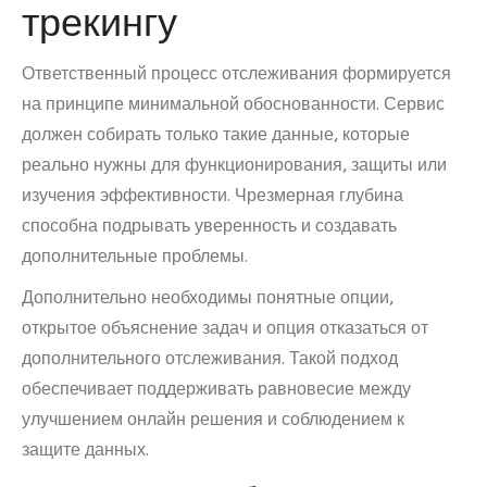
трекингу
Ответственный процесс отслеживания формируется
на принципе минимальной обоснованности. Сервис
должен собирать только такие данные, которые
реально нужны для функционирования, защиты или
изучения эффективности. Чрезмерная глубина
способна подрывать уверенность и создавать
дополнительные проблемы.
Дополнительно необходимы понятные опции,
открытое объяснение задач и опция отказаться от
дополнительного отслеживания. Такой подход
обеспечивает поддерживать равновесие между
улучшением онлайн решения и соблюдением к
защите данных.