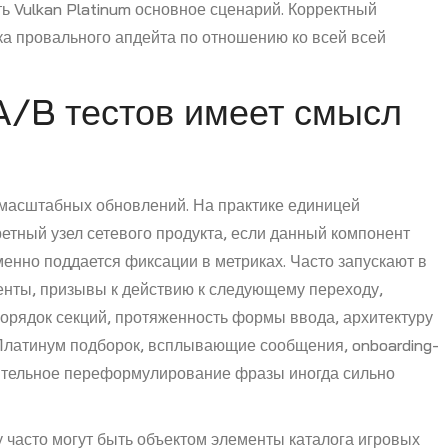
ь Vulkan Platinum основное сценарий. Корректный
ка провального апдейта по отношению ко всей всей
A/B тестов имеет смысл
я масштабных обновлений. На практике единицей
етный узел сетевого продукта, если данный компонент
енно поддается фиксации в метриках. Часто запускают в
енты, призывы к действию к следующему переходу,
орядок секций, протяженность формы ввода, архитектуру
Платинум подборок, всплывающие сообщения, onboarding-
чительное переформулирование фразы иногда сильно
 часто могут быть объектом элементы каталога игровых