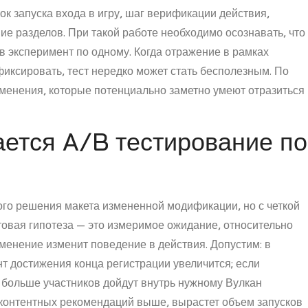
к запуска входа в игру, шаг верификации действия,
ние разделов. При такой работе необходимо осознавать, что
в эксперимент по одному. Когда отражение в рамках
фиксировать, тест нередко может стать бесполезным. По
зменения, которые потенциально заметно умеют отразиться
ется A/B тестирование по
ого решения макета измененной модификации, но с четкой
товая гипотеза — это измеримое ожидание, относительно
зменение изменит поведение в действия. Допустим: в
т достижения конца регистрации увеличится; если
 больше участников дойдут внутрь нужному Вулкан
 контентных рекомендаций выше, вырастет объем запусков