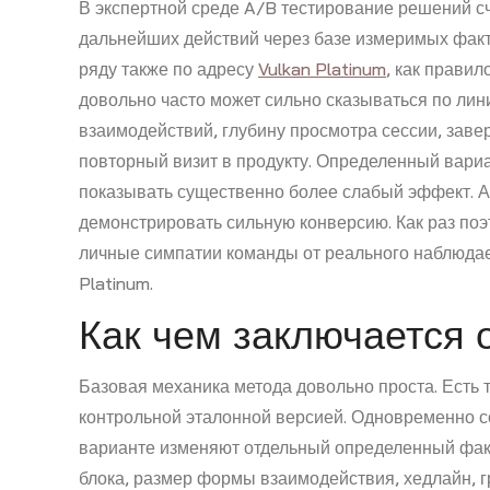
В экспертной среде A/B тестирование решений с
дальнейших действий через базе измеримых факто
ряду также по адресу
Vulkan Platinum
, как прави
довольно часто может сильно сказываться по лин
взаимодействий, глубину просмотра сессии, заве
повторный визит в продукту. Определенный вари
показывать существенно более слабый эффект. А
демонстрировать сильную конверсию. Как раз по
личные симпатии команды от реального наблюдае
Platinum.
Как чем заключается 
Базовая механика метода довольно проста. Есть 
контрольной эталонной версией. Одновременно со
варианте изменяют отдельный определенный факт
блока, размер формы взаимодействия, хедлайн, г