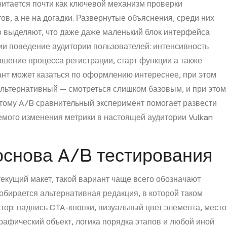
читается почти как ключевой механизм проверки
в, а не на догадки. Развернутые объяснения, среди них
ло выделяют, что даже даже маленький блок интерфейса
ии поведение аудитории пользователей: интенсивность
ршение процесса регистрации, старт функции а также
ант может казаться по оформлению интереснее, при этом
льтернативный — смотреться слишком базовым, и при этом
этому A/B сравнительный эксперимент помогает развести
мого изменения метрики в настоящей аудитории Vulkan
основа A/B тестирования
текущий макет, такой вариант чаще всего обозначают
бирается альтернативная редакция, в которой таком
ор: надпись CTA-кнопки, визуальный цвет элемента, место
рафический объект, логика порядка этапов и любой иной