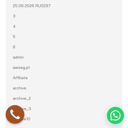
25.06.2026 RU0297
3
4
5
6
admin
aeiseg.pt
Affiliate
archive
archive_2
archive_3
archive10