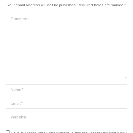
Your email address will not be published. Required fields are marked
*
Comment
Name *
Email *
Website
Save my name, email, and website in this browser for the next time I