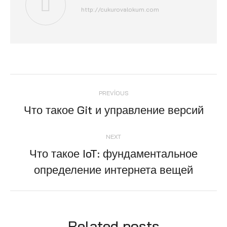
http://cukurovalokum.com
Post
PREVIOUS
navigation
Что такое Git и управление версий
Previous
post:
NEXT
Что такое IoT: фундаментальное
Next
определение интернета вещей
post:
Related posts