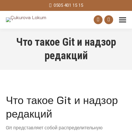
0505 401 15 15
Facebook
Instagram
page
page
Что такое Git и надзор
opens
opens
in
in
редакций
new
new
window
window
Что такое Git и надзор
редакций
Git представляет собой распределительную