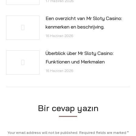
17 Haziran 2026
Een overzicht van Mr Sloty Casino:
kenmerken en beschrijving.
16 Haziran 2026
Überblick über Mr Sloty Casino:
Funktionen und Merkmalen
16 Haziran 2026
Bir cevap yazın
Your email address will not be published. Required fields are marked
*