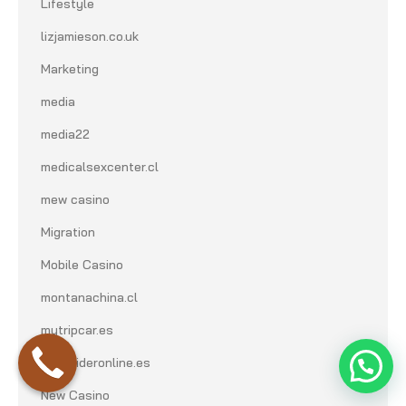
Lifestyle
lizjamieson.co.uk
Marketing
media
media22
medicalsexcenter.cl
mew casino
Migration
Mobile Casino
montanachina.cl
mytripcar.es
naturlideronline.es
New Casino