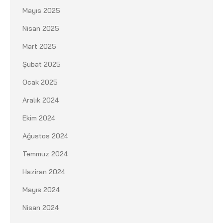
Mayıs 2025
Nisan 2025
Mart 2025
Şubat 2025
Ocak 2025
Aralık 2024
Ekim 2024
Ağustos 2024
Temmuz 2024
Haziran 2024
Mayıs 2024
Nisan 2024