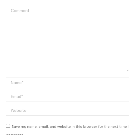
Comment
Name *
Email *
Website
Save my name, email, and website in this browser for the next time I
comment.