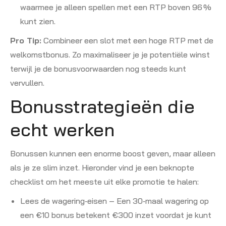
waarmee je alleen spellen met een RTP boven 96 %
kunt zien.
Pro Tip:
Combineer een slot met een hoge RTP met de
welkomstbonus. Zo maximaliseer je je potentiële winst
terwijl je de bonusvoorwaarden nog steeds kunt
vervullen.
Bonusstrategieën die
echt werken
Bonussen kunnen een enorme boost geven, maar alleen
als je ze slim inzet. Hieronder vind je een beknopte
checklist om het meeste uit elke promotie te halen:
Lees de wagering‑eisen – Een 30‑maal wagering op
een €10 bonus betekent €300 inzet voordat je kunt