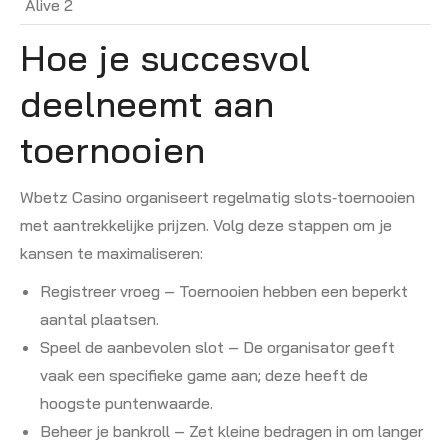
Alive 2
Hoe je succesvol
deelneemt aan
toernooien
Wbetz Casino organiseert regelmatig slots‑toernooien
met aantrekkelijke prijzen. Volg deze stappen om je
kansen te maximaliseren:
Registreer vroeg – Toernooien hebben een beperkt
aantal plaatsen.
Speel de aanbevolen slot – De organisator geeft
vaak een specifieke game aan; deze heeft de
hoogste puntenwaarde.
Beheer je bankroll – Zet kleine bedragen in om langer