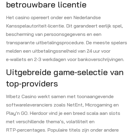
betrouwbare licentie
Het casino opereert onder een Nederlandse
Kansspelautoriteit‑licentie. Dit garandeert eerlijk spel,
bescherming van persoonsgegevens en een
transparante uitbetalingsprocedure. De meeste spelers
melden een uitbetalingssnelheid van 24 uur voor
e‑wallets en 2‑3 werkdagen voor bankoverschrijvingen.
Uitgebreide game‑selectie van
top‑providers
Wbetz Casino werkt samen met toonaangevende
softwareleveranciers zoals NetEnt, Microgaming en
Play’n GO. Hierdoor vind je een breed scala aan slots
met verschillende thema’s, volatiliteit en
RTP‑percentages. Populaire titels zijn onder andere