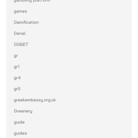
gambling platform
games
Gamification
Genel
GGBET
gr
gr1
gr4
gr5
greekembassy.org.uk
Greenery
guide
guides