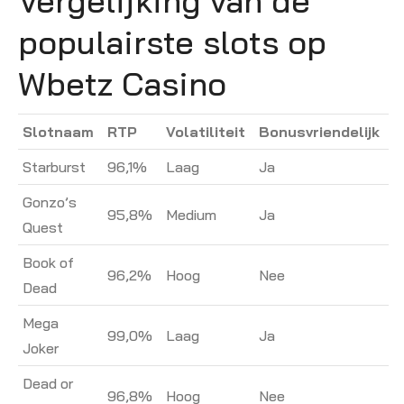
Vergelijking van de
populairste slots op
Wbetz Casino
Slotnaam
RTP
Volatiliteit
Bonusvriendelijk
Starburst
96,1%
Laag
Ja
Gonzo’s
95,8%
Medium
Ja
Quest
Book of
96,2%
Hoog
Nee
Dead
Mega
99,0%
Laag
Ja
Joker
Dead or
96,8%
Hoog
Nee