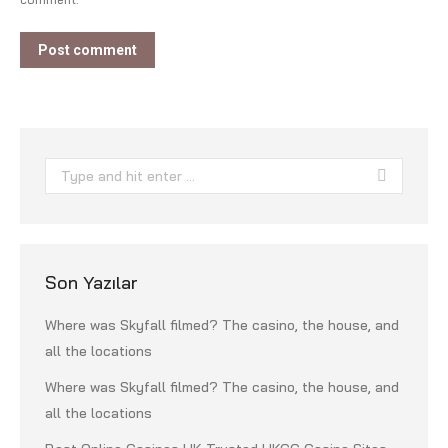
Post comment
Search:
Son Yazılar
Where was Skyfall filmed? The casino, the house, and
all the locations
Where was Skyfall filmed? The casino, the house, and
all the locations