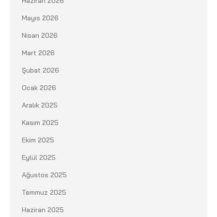
Haziran 2026
Mayıs 2026
Nisan 2026
Mart 2026
Şubat 2026
Ocak 2026
Aralık 2025
Kasım 2025
Ekim 2025
Eylül 2025
Ağustos 2025
Temmuz 2025
Haziran 2025