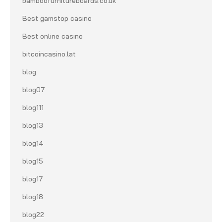
bamboofurnitureboards.co.uk
Best gamstop casino
Best online casino
bitcoincasino.lat
blog
blog07
blog111
blog13
blog14
blog15
blog17
blog18
blog22