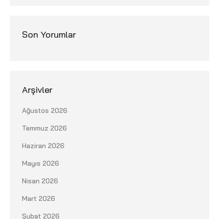
Son Yorumlar
Arşivler
Ağustos 2026
Temmuz 2026
Haziran 2026
Mayıs 2026
Nisan 2026
Mart 2026
Şubat 2026