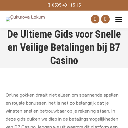
0505 401 15 15
Facebook
Instagram
De Ultieme Gids voor Snelle
page
page
opens
opens
en Veilige Betalingen bij B7
in
in
Casino
new
new
window
window
Online gokken draait niet alleen om spannende spellen
en royale bonussen; het is net zo belangrijk dat je
winsten snel en betrouwbaar op je rekening staan. In
deze gids duiken we diep in de betalingsmogelijkheden
van B7 Casino, leggen we uit waarom dit platform een