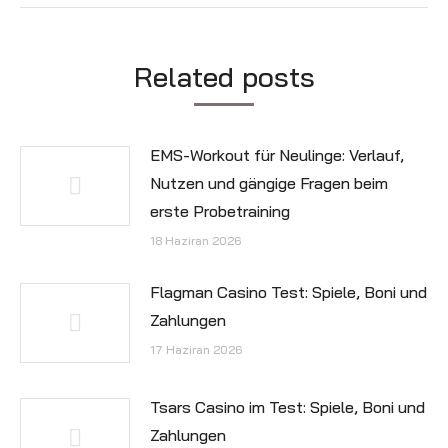
Related posts
EMS-Workout für Neulinge: Verlauf,
Nutzen und gängige Fragen beim
erste Probetraining
18 Haziran 2026
Flagman Casino Test: Spiele, Boni und
Zahlungen
17 Haziran 2026
Tsars Casino im Test: Spiele, Boni und
Zahlungen