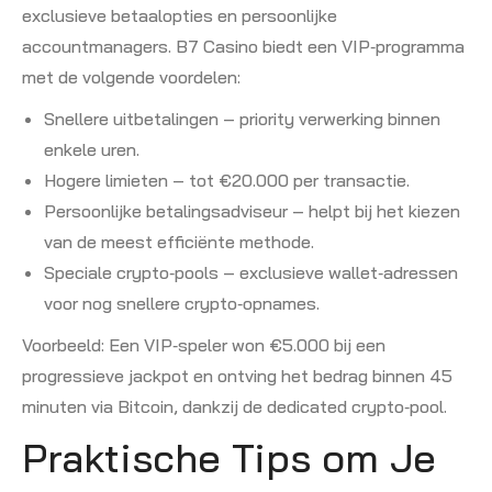
exclusieve betaalopties en persoonlijke
accountmanagers. B7 Casino biedt een VIP‑programma
met de volgende voordelen:
Snellere uitbetalingen – priority verwerking binnen
enkele uren.
Hogere limieten – tot €20.000 per transactie.
Persoonlijke betalingsadviseur – helpt bij het kiezen
van de meest efficiënte methode.
Speciale crypto‑pools – exclusieve wallet‑adressen
voor nog snellere crypto‑opnames.
Voorbeeld: Een VIP‑speler won €5.000 bij een
progressieve jackpot en ontving het bedrag binnen 45
minuten via Bitcoin, dankzij de dedicated crypto‑pool.
Praktische Tips om Je