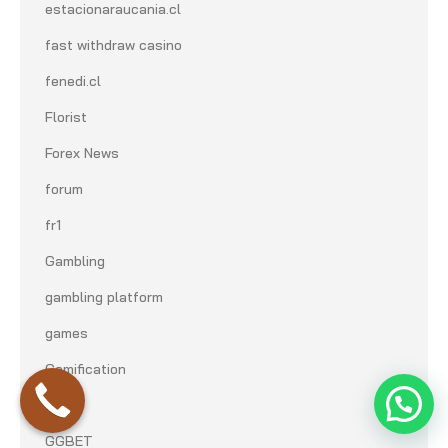
estacionaraucania.cl
fast withdraw casino
fenedi.cl
Florist
Forex News
forum
fr1
Gambling
gambling platform
games
Gamification
Genel
GGBET