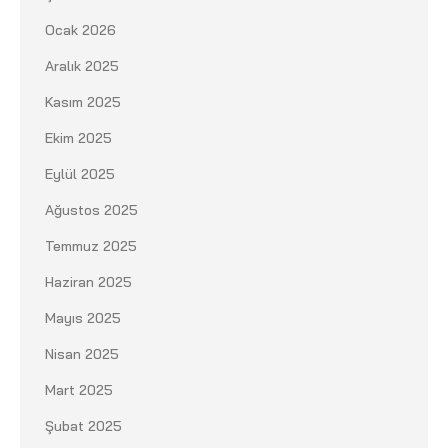
Ocak 2026
Aralık 2025
Kasım 2025
Ekim 2025
Eylül 2025
Ağustos 2025
Temmuz 2025
Haziran 2025
Mayıs 2025
Nisan 2025
Mart 2025
Şubat 2025