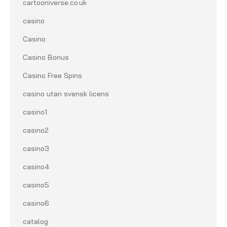
cartooniverse.co.uk
casino
Casino
Casino Bonus
Casino Free Spins
casino utan svensk licens
casino1
casino2
casino3
casino4
casino5
casino6
catalog