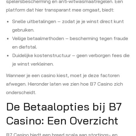
spelersbescherming en anti‑witwasmaatregelen. Een
platform dat hier transparant mee omgaat, biedt:
Snelle uitbetalingen – zodat je je winst direct kunt
gebruiken.
Veilige betaalmethoden – bescherming tegen fraude
en diefstal.
Duidelijke kostenstructuur – geen verborgen fees die
je winst verkleinen.
Wanneer je een casino kiest, moet je deze factoren
afwegen. Hieronder laten we zien hoe B7 Casino zich
onderscheidt.
De Betaalopties bij B7
Casino: Een Overzicht
B7 Casino biedt een breed scala aan stortings- en