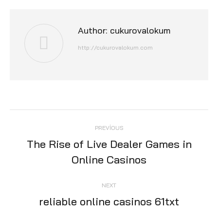
Author:
cukurovalokum
http://cukurovalokum.com
Post
PREVIOUS
navigation
The Rise of Live Dealer Games in
Previous
Online Casinos
post:
NEXT
reliable online casinos 61txt
Next
post: