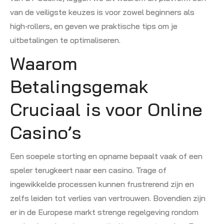
van de veiligste keuzes is voor zowel beginners als
high‑rollers, en geven we praktische tips om je
uitbetalingen te optimaliseren.
Waarom
Betalingsgemak
Cruciaal is voor Online
Casino’s
Een soepele storting en opname bepaalt vaak of een
speler terugkeert naar een casino. Trage of
ingewikkelde processen kunnen frustrerend zijn en
zelfs leiden tot verlies van vertrouwen. Bovendien zijn
er in de Europese markt strenge regelgeving rondom