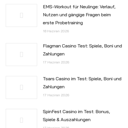
EMS-Workout für Neulinge: Verlauf,
Nutzen und gängige Fragen beim
erste Probetraining
18 Haziran 2026
Flagman Casino Test: Spiele, Boni und
Zahlungen
17 Haziran 2026
Tsars Casino im Test: Spiele, Boni und
Zahlungen
17 Haziran 2026
SpinFest Casino im Test: Bonus,
Spiele & Auszahlungen
17 Haziran 2026