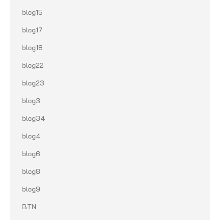
blog15
blog17
blog18
blog22
blog23
blog3
blog34
blog4
blog6
blog8
blog9
BTN