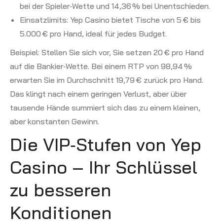
bei der Spieler‑Wette und 14,36 % bei Unentschieden.
Einsatzlimits: Yep Casino bietet Tische von 5 € bis
5.000 € pro Hand, ideal für jedes Budget.
Beispiel: Stellen Sie sich vor, Sie setzen 20 € pro Hand
auf die Bankier‑Wette. Bei einem RTP von 98,94 %
erwarten Sie im Durchschnitt 19,79 € zurück pro Hand.
Das klingt nach einem geringen Verlust, aber über
tausende Hände summiert sich das zu einem kleinen,
aber konstanten Gewinn.
Die VIP‑Stufen von Yep
Casino – Ihr Schlüssel
zu besseren
Konditionen