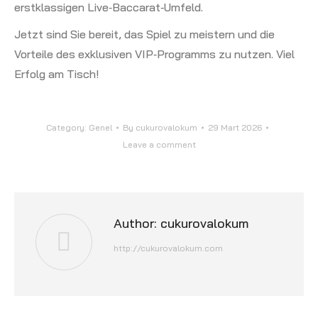
erstklassigen Live‑Baccarat‑Umfeld.
Jetzt sind Sie bereit, das Spiel zu meistern und die
Vorteile des exklusiven VIP‑Programms zu nutzen. Viel
Erfolg am Tisch!
Category:
Genel
By
cukurovalokum
29 Mart 2026
Leave a comment
Author:
cukurovalokum
http://cukurovalokum.com