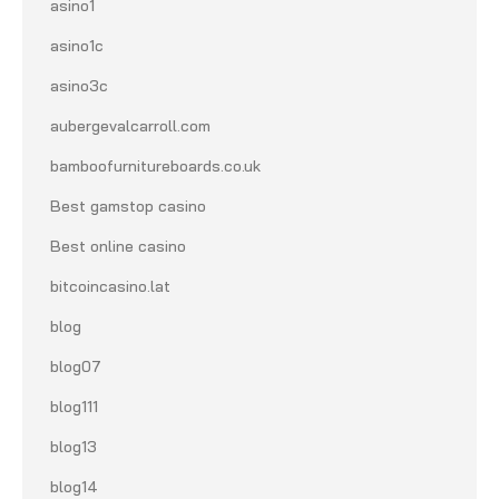
asino1
asino1c
asino3c
aubergevalcarroll.com
bamboofurnitureboards.co.uk
Best gamstop casino
Best online casino
bitcoincasino.lat
blog
blog07
blog111
blog13
blog14