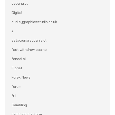
depana.cl
Digital
dudleygraphicsstudio.co.uk
e
estacionaraucania.cl
fast withdraw casino
fenedi.cl
Florist
Forex News
forum
fr1
Gambling
gambling platform