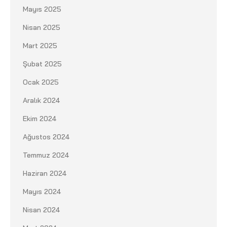
Mayıs 2025
Nisan 2025
Mart 2025
Şubat 2025
Ocak 2025
Aralık 2024
Ekim 2024
Ağustos 2024
Temmuz 2024
Haziran 2024
Mayıs 2024
Nisan 2024