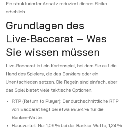
Ein strukturierter Ansatz reduziert dieses Risiko
erheblich.
Grundlagen des
Live‑Baccarat – Was
Sie wissen müssen
Live‑Baccarat ist ein Kartenspiel, bei dem Sie auf die
Hand des Spielers, die des Bankiers oder ein
Unentschieden setzen. Die Regeln sind einfach, aber
das Spiel bietet viele taktische Optionen.
RTP (Return to Player): Der durchschnittliche RTP
von Baccarat liegt bei etwa 98,94 % für die
Bankier‑Wette.
Hausvorteil: Nur 1,06 % bei der Bankier‑Wette, 1,24 %