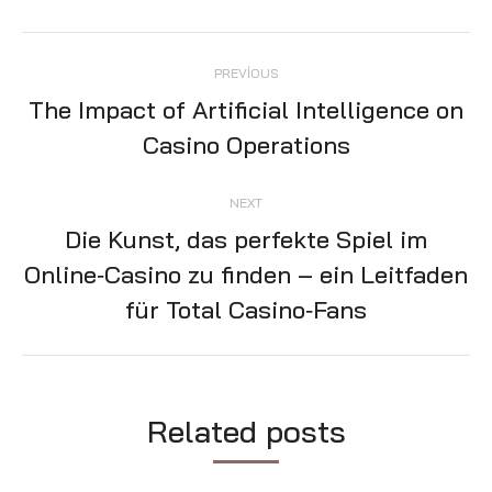
Post
PREVIOUS
navigation
The Impact of Artificial Intelligence on
Previous
Casino Operations
post:
NEXT
Die Kunst, das perfekte Spiel im
Online‑Casino zu finden – ein Leitfaden
Next
post:
für Total Casino‑Fans
Related posts