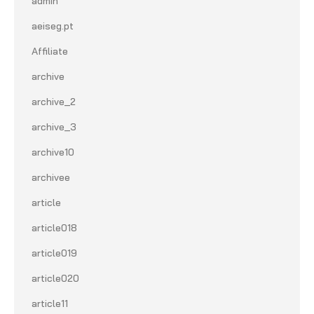
admin
aeiseg.pt
Affiliate
archive
archive_2
archive_3
archive10
archivee
article
article018
article019
article020
article11