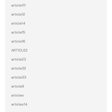
article111
article12
article14
article15
article16
ARTICLE2
article23
article32
article33
article9
articles
articles14