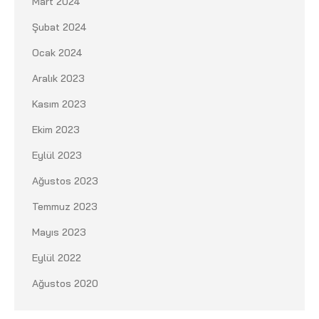
Mart 2024
Şubat 2024
Ocak 2024
Aralık 2023
Kasım 2023
Ekim 2023
Eylül 2023
Ağustos 2023
Temmuz 2023
Mayıs 2023
Eylül 2022
Ağustos 2020