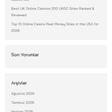
Best UK Online Casinos 200 UKGC Sites Ranked &
Reviewed
Top 10 Online Casino Real Money Sites in the USA for
2026
Son Yorumlar
Arşivler
Ağustos 2026
Temmuz 2026
Haziran 2026