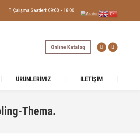
Çalışma Saatleri: 09:00 - 18:00
Online Katalog
ÜRÜNLERIMIZ
İLETIŞIM
bling-Thema.