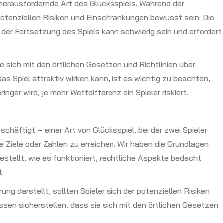
herausfordernde Art des Glücksspiels. Während der
potenziellen Risiken und Einschränkungen bewusst sein. Die
r Fortsetzung des Spiels kann schwierig sein und erfordert
ie sich mit den örtlichen Gesetzen und Richtlinien über
s Spiel attraktiv wirken kann, ist es wichtig zu beachten,
nger wird, je mehr Wettdifferenz ein Spieler riskiert.
chäftigt – einer Art von Glücksspiel, bei der zwei Spieler
 Ziele oder Zahlen zu erreichen. Wir haben die Grundlagen
estellt, wie es funktioniert, rechtliche Aspekte bedacht
t.
ng darstellt, sollten Spieler sich der potenziellen Risiken
ssen sicherstellen, dass sie sich mit den örtlichen Gesetzen