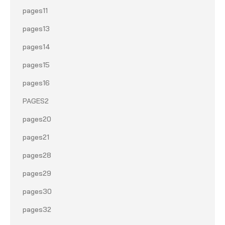
pages11
pages13
pages14
pages15
pages16
PAGES2
pages20
pages21
pages28
pages29
pages30
pages32