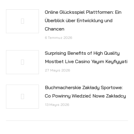
Online Glücksspiel Plattformen: Ein
Überblick über Entwicklung und
Chancen
6 Temmuz 2026
Surprising Benefits of High Quality
Mostbet Live Casino Yayım Keyfiyyəti
27 Mayıs 2026
Buchmacherskie Zakłady Sportowe:
Co Powinny Wiedzieć Nowe Zakładcy
13 Mayıs 2026