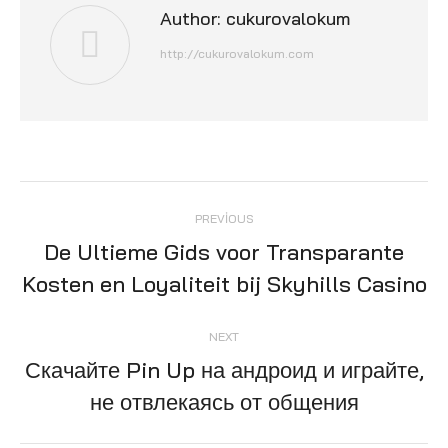
Author:
cukurovalokum
http://cukurovalokum.com
Post
PREVIOUS
navigation
De Ultieme Gids voor Transparante
Previous
Kosten en Loyaliteit bij Skyhills Casino
post:
NEXT
Скачайте Pin Up на андроид и играйте,
Next
не отвлекаясь от общения
post: