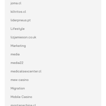
joma.cl
kiltritos.cl
liderpneus.pt
Lifestyle
lizjamieson.co.uk
Marketing
media
media22
medicalsexcenter.cl
mew casino
Migration
Mobile Casino
montanachina.cl