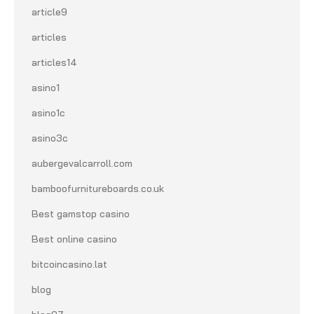
article9
articles
articles14
asino1
asino1c
asino3c
aubergevalcarroll.com
bamboofurnitureboards.co.uk
Best gamstop casino
Best online casino
bitcoincasino.lat
blog