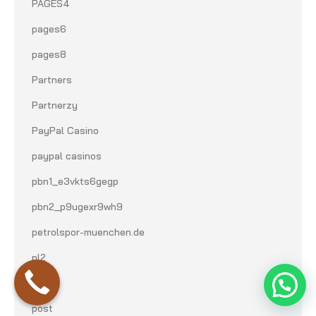
PAGES4
pages6
pages8
Partners
Partnerzy
PayPal Casino
paypal casinos
pbn1_e3vkts6gegp
pbn2_p9ugexr9wh9
petrolspor-muenchen.de
pl2
Poker
post