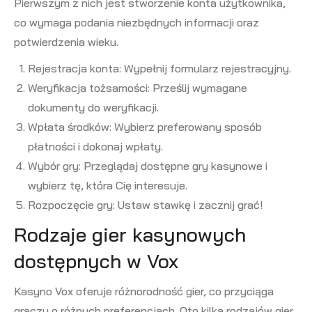
Pierwszym z nich jest stworzenie konta użytkownika,
co wymaga podania niezbędnych informacji oraz
potwierdzenia wieku.
Rejestracja konta: Wypełnij formularz rejestracyjny.
Weryfikacja tożsamości: Prześlij wymagane
dokumenty do weryfikacji.
Wpłata środków: Wybierz preferowany sposób
płatności i dokonaj wpłaty.
Wybór gry: Przeglądaj dostępne gry kasynowe i
wybierz tę, która Cię interesuje.
Rozpoczęcie gry: Ustaw stawkę i zacznij grać!
Rodzaje gier kasynowych
dostępnych w Vox
Kasyno Vox oferuje różnorodność gier, co przyciąga
graczy o różnych preferencjach. Oto kilka rodzajów gier,