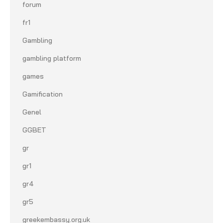
forum
fr1
Gambling
gambling platform
games
Gamification
Genel
GGBET
gr
gr1
gr4
gr5
greekembassy.org.uk