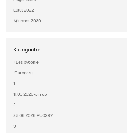
Eylül 2022
Ağustos 2020
Kategoriler
! Без рубрики
!Category
1
11.05.2026-pin up
2
25.06.2026 RU0297
3