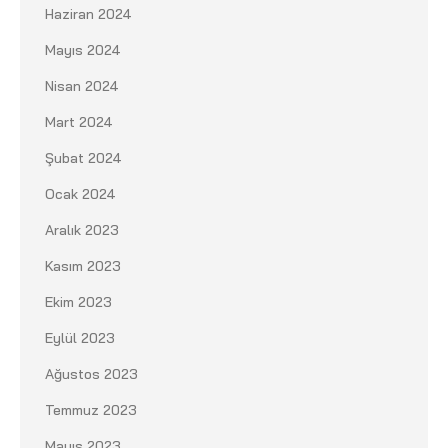
Haziran 2024
Mayıs 2024
Nisan 2024
Mart 2024
Şubat 2024
Ocak 2024
Aralık 2023
Kasım 2023
Ekim 2023
Eylül 2023
Ağustos 2023
Temmuz 2023
Mayıs 2023