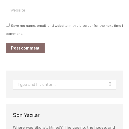
Website
Save my name, email, and website in this browser for the next time I
comment.
Post comment
Search:
Son Yazılar
Where was Skyfall filmed? The casino, the house, and