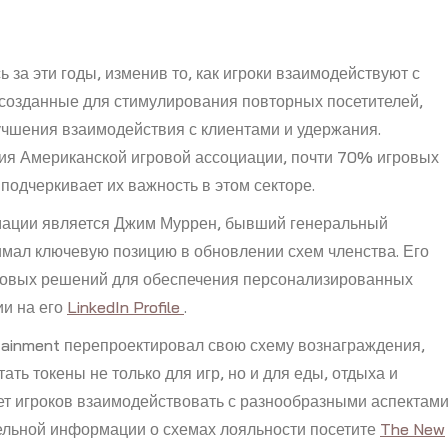
 за эти годы, изменив то, как игроки взаимодействуют с
созданные для стимулирования повторных посетителей,
учшения взаимодействия с клиентами и удержания.
ия Американской игровой ассоциации, почти 70% игровых
 подчеркивает их важность в этом секторе.
рмации является Джим Муррен, бывший генеральный
нимал ключевую позицию в обновлении схем членства. Его
ровых решений для обеспечения персонализированных
ии на его
LinkedIn Profile
.
rtainment перепроектировал свою схему вознаграждения,
ть токены не только для игр, но и для еды, отдыха и
ет игроков взаимодействовать с разнообразными аспектам
ельной информации о схемах лояльности посетите
The New