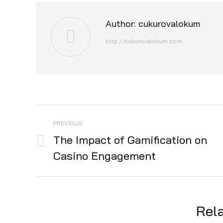
Author:
cukurovalokum
http://cukurovalokum.com
Post
PREVIOUS
navigation
The Impact of Gamification on
Previous
Casino Engagement
post:
Rel