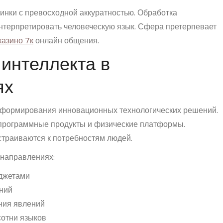
инки с превосходной аккуратностью. Обработка
интерпретировать человеческую язык. Сфера претерпевает
казино 7к
онлайн общения.
 интеллекта в
ях
я формирования инновационных технологических решений.
программные продукты и физические платформы.
траиваются к потребностям людей.
 направлениях:
аджетами
ний
ния явлений
отни языков