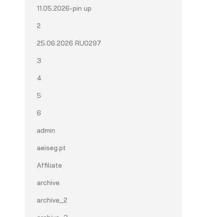
11.05.2026-pin up
2
25.06.2026 RU0297
3
4
5
6
admin
aeiseg.pt
Affiliate
archive
archive_2