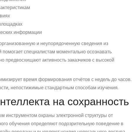
рактеристикам
твиях
площадках
ческих информации
организованную и неупорядоченную сведения из
й помогает специалистам моментально осознавать
но предвосхищают активность заказчиков с высокой
мизирует время формирования отчётов с недель до часов.
сти, непостижимые стандартным способам изучения.
интеллекта на сохранность
м инструментом охраны электронной структуры от
ного обучения определяют подозрительную поведение в
лайн передачу и выявляют усилия нелегального доступа.