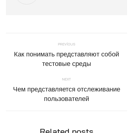
Post
PREVIOUS
navigation
Как понимать представляют собой
Previous
тестовые среды
post:
NEXT
Чем представляется отслеживание
Next
пользователей
post:
Related posts