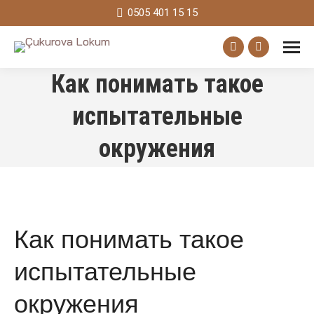
0505 401 15 15
Facebook
Instagram
Как понимать такое
page
page
opens
opens
испытательные
in
in
окружения
new
new
window
window
Как понимать такое
испытательные
окружения