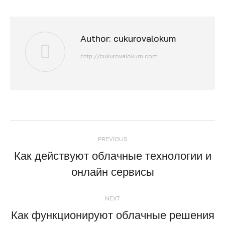
Author:
cukurovalokum
http://cukurovalokum.com
Post
PREVIOUS
navigation
Как действуют облачные технологии и
Previous
онлайн сервисы
post:
NEXT
Как функционируют облачные решения
Next