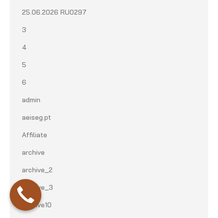
25.06.2026 RU0297
3
4
5
6
admin
aeiseg.pt
Affiliate
archive
archive_2
archive_3
archive10