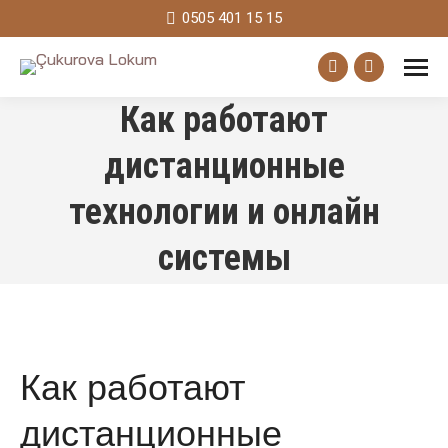
0505 401 15 15
Facebook
Instagram
Как работают
page
page
opens
opens
дистанционные
in
in
технологии и онлайн
new
new
window
window
системы
Как работают
дистанционные