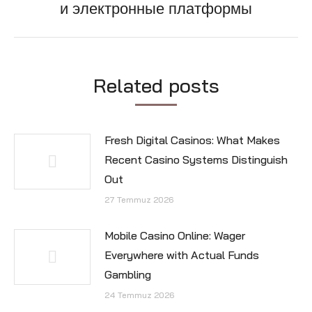
и электронные платформы
post:
Related posts
Fresh Digital Casinos: What Makes
Recent Casino Systems Distinguish
Out
27 Temmuz 2026
Mobile Casino Online: Wager
Everywhere with Actual Funds
Gambling
24 Temmuz 2026