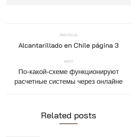
Post
PREVIOUS
navigation
Alcantarillado en Chile página 3
Previous
post:
NEXT
По-какой-схеме функционируют
Next
расчетные системы через онлайне
post:
Related posts