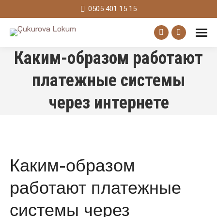
0505 401 15 15
Facebook
Instagram
Каким-образом работают
page
page
opens
opens
платежные системы
in
in
через интернете
new
new
window
window
Каким-образом
работают платежные
системы через