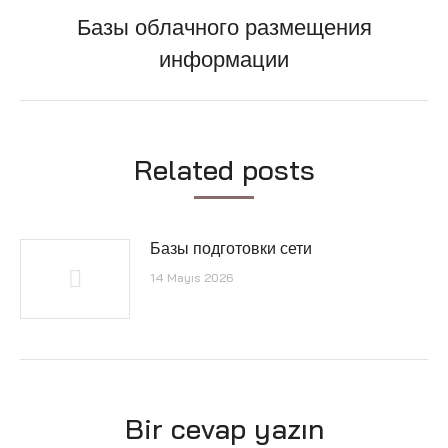
Базы облачного размещения
Next
информации
post:
Related posts
Базы подготовки сети
14 Mayıs 2026
Bir cevap yazın