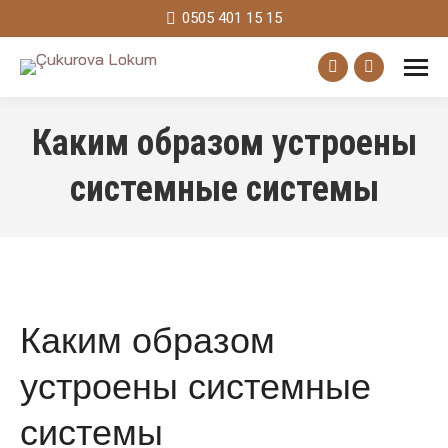
0505 401 15 15
Facebook
Instagram
page
page
Каким образом устроены
opens
opens
in
in
системные системы
new
new
window
window
Каким образом
устроены системные
системы