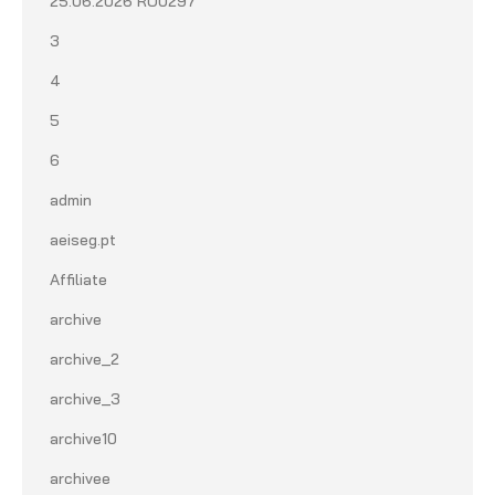
25.06.2026 RU0297
3
4
5
6
admin
aeiseg.pt
Affiliate
archive
archive_2
archive_3
archive10
archivee