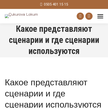
0505 401 15 15
Facebook
Instagram
Какое представляют
page
page
opens
opens
сценарии и где сценарии
in
in
используются
new
new
window
window
Какое представляют
сценарии и где
сценарии используются