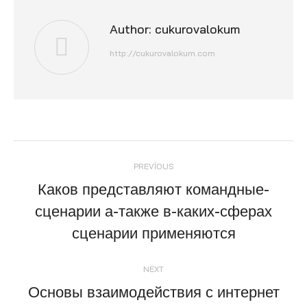
Author:
cukurovalokum
http://cukurovalokum.com
Post
PREVIOUS
navigation
Каков представляют командные-
сценарии а-также в-каких-сферах
Previous
post:
сценарии применяются
NEXT
Основы взаимодействия с интернет
Next