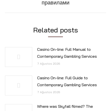
правилами
post:
Related posts
Casino On-line: Full Manual to
Contemporary Gambling Services
7 Ağustos 2026
Casino On-line: Full Guide to
Contemporary Gambling Services
7 Ağustos 2026
Where was Skyfall filmed? The