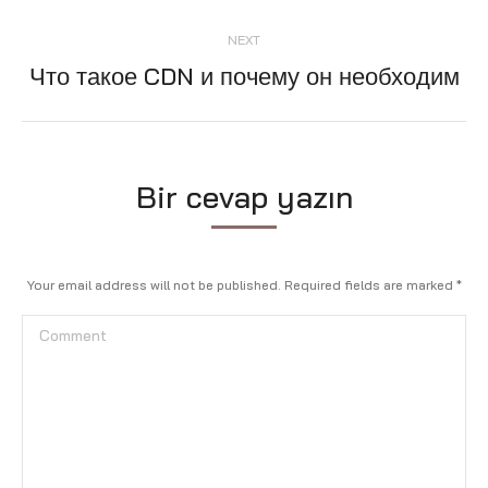
post:
NEXT
Что такое CDN и почему он необходим
Next
post:
Bir cevap yazın
Your email address will not be published. Required fields are marked
*
Comment