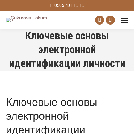
0505 401 15 15
Facebook
Instagram
Ключевые основы
page
page
opens
opens
электронной
in
in
идентификации личности
new
new
window
window
Ключевые основы
электронной
идентификации