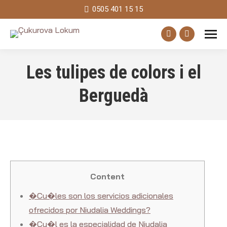
0505 401 15 15
Facebook
Instagram
page
page
Les tulipes de colors i el
opens
opens
in
in
Berguedà
new
new
window
window
Content
�Cu�les son los servicios adicionales
ofrecidos por Niudalia Weddings?
�Cu�l es la especialidad de Niudalia