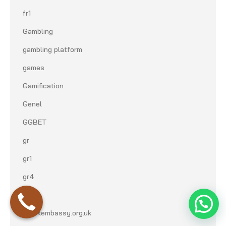
fr1
Gambling
gambling platform
games
Gamification
Genel
GGBET
gr
gr1
gr4
gr5
greekembassy.org.uk