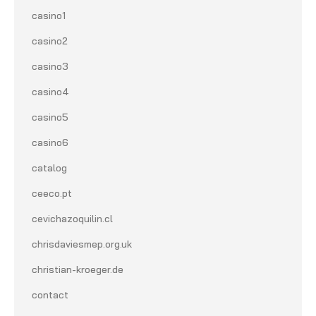
casino1
casino2
casino3
casino4
casino5
casino6
catalog
ceeco.pt
cevichazoquilin.cl
chrisdaviesmep.org.uk
christian-kroeger.de
contact