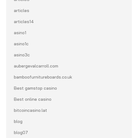
articles
articles14
asino1
asino1c
asino3c
aubergevalcarroll.com
bamboofurnitureboards.co.uk
Best gamstop casino
Best online casino
bitcoincasino.lat
blog
blog07