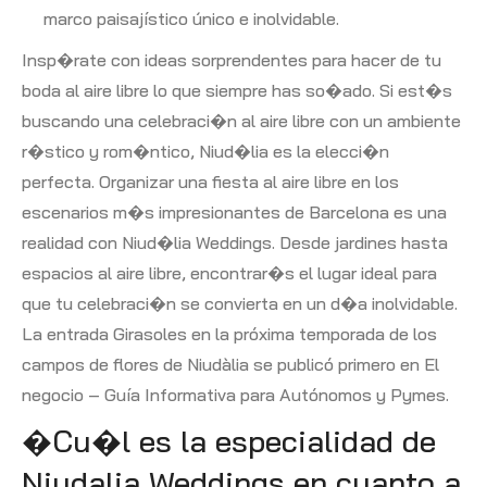
marco paisajístico único e inolvidable.
Insp�rate con ideas sorprendentes para hacer de tu
boda al aire libre lo que siempre has so�ado. Si est�s
buscando una celebraci�n al aire libre con un ambiente
r�stico y rom�ntico, Niud�lia es la elecci�n
perfecta. Organizar una fiesta al aire libre en los
escenarios m�s impresionantes de Barcelona es una
realidad con Niud�lia Weddings. Desde jardines hasta
espacios al aire libre, encontrar�s el lugar ideal para
que tu celebraci�n se convierta en un d�a inolvidable.
La entrada Girasoles en la próxima temporada de los
campos de flores de Niudàlia se publicó primero en El
negocio – Guía Informativa para Autónomos y Pymes.
�Cu�l es la especialidad de
Niudalia Weddings en cuanto a