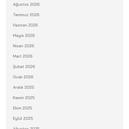
Ağustos 2026
Temmuz 2026
Haziran 2026
Mayıs 2026
Nisan 2026
Mart 2026
Şubat 2026
Ocak 2026
Aralık 2025
Kasım 2025
Ekim 2025
Eylül 2025
Ağustos 2025