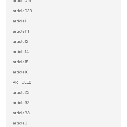
article019
article020
article11
article111
article12
article14
article15
article16
ARTICLE2
article23
article32
article33
article9