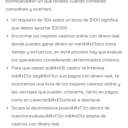
bonificaci&#xF3;n que recibes cuando combinas
comodines y scatters.
Un requisito de 30x sobre un bono de $100 significa
que debes apostar $3.000.
Encontrar los mejores casinos online con dinero real
donde puedes ganar dinero en met&#xE1;lico toma
tiempo y esfuerzos, en este proceso hay que evaluar
los operadores considerando determinados criterios.
Para que sepas qu&#xE9; casino te interesa
m&#xE1;s seg&#xFA;n sus pagos con dinero real, te
mostramos una lista de los mejores casinos online y
las ventajas que pueden ofrecerte, tanto en pagos,
como en caracter&#xED;sticas a destacar.
Ocupa la decimosexta posici&#xF3;n dentro de
nuestra evaluaci&#xF3;n m&#xE1;s amplia de
casinos con dinero real.