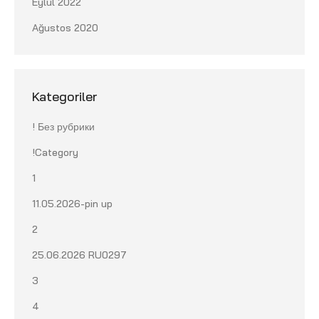
Eylül 2022
Ağustos 2020
Kategoriler
! Без рубрики
!Category
1
11.05.2026-pin up
2
25.06.2026 RU0297
3
4