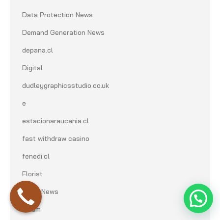
Data Protection News
Demand Generation News
depana.cl
Digital
dudleygraphicsstudio.co.uk
e
estacionaraucania.cl
fast withdraw casino
fenedi.cl
Florist
Forex News
forum