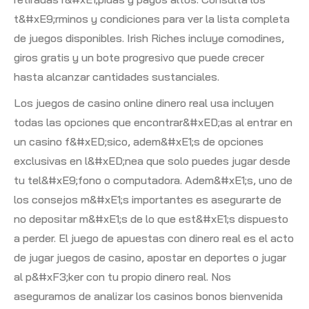
t&#xE9;rminos y condiciones para ver la lista completa
de juegos disponibles. Irish Riches incluye comodines,
giros gratis y un bote progresivo que puede crecer
hasta alcanzar cantidades sustanciales.
Los juegos de casino online dinero real usa incluyen
todas las opciones que encontrar&#xED;as al entrar en
un casino f&#xED;sico, adem&#xE1;s de opciones
exclusivas en l&#xED;nea que solo puedes jugar desde
tu tel&#xE9;fono o computadora. Adem&#xE1;s, uno de
los consejos m&#xE1;s importantes es asegurarte de
no depositar m&#xE1;s de lo que est&#xE1;s dispuesto
a perder. El juego de apuestas con dinero real es el acto
de jugar juegos de casino, apostar en deportes o jugar
al p&#xF3;ker con tu propio dinero real. Nos
aseguramos de analizar los casinos bonos bienvenida