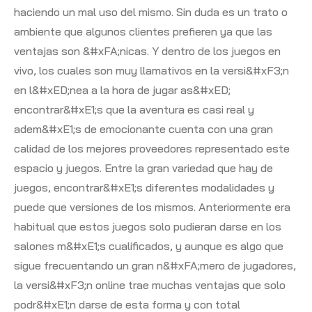
haciendo un mal uso del mismo. Sin duda es un trato o
ambiente que algunos clientes prefieren ya que las
ventajas son &#xFA;nicas. Y dentro de los juegos en
vivo, los cuales son muy llamativos en la versi&#xF3;n
en l&#xED;nea a la hora de jugar as&#xED;
encontrar&#xE1;s que la aventura es casi real y
adem&#xE1;s de emocionante cuenta con una gran
calidad de los mejores proveedores representado este
espacio y juegos. Entre la gran variedad que hay de
juegos, encontrar&#xE1;s diferentes modalidades y
puede que versiones de los mismos. Anteriormente era
habitual que estos juegos solo pudieran darse en los
salones m&#xE1;s cualificados, y aunque es algo que
sigue frecuentando un gran n&#xFA;mero de jugadores,
la versi&#xF3;n online trae muchas ventajas que solo
podr&#xE1;n darse de esta forma y con total