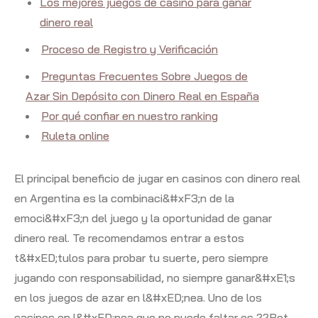
Los mejores juegos de casino para ganar
dinero real
Proceso de Registro y Verificación
Preguntas Frecuentes Sobre Juegos de
Azar Sin Depósito con Dinero Real en España
Por qué confiar en nuestro ranking
Ruleta online
El principal beneficio de jugar en casinos con dinero real
en Argentina es la combinaci&#xF3;n de la
emoci&#xF3;n del juego y la oportunidad de ganar
dinero real. Te recomendamos entrar a estos
t&#xED;tulos para probar tu suerte, pero siempre
jugando con responsabilidad, no siempre ganar&#xE1;s
en los juegos de azar en l&#xED;nea. Uno de los
casinos en l&#xED;nea que no puede faltar es 22Bet