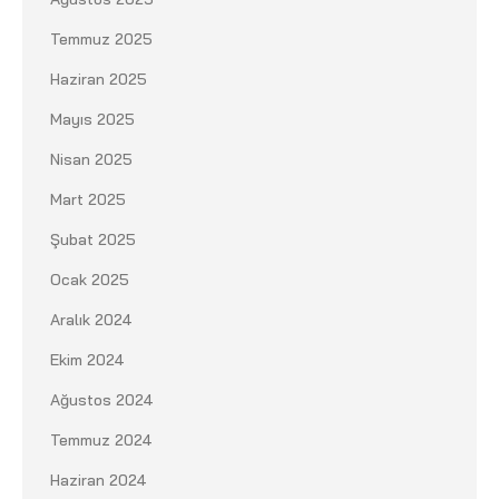
Temmuz 2025
Haziran 2025
Mayıs 2025
Nisan 2025
Mart 2025
Şubat 2025
Ocak 2025
Aralık 2024
Ekim 2024
Ağustos 2024
Temmuz 2024
Haziran 2024