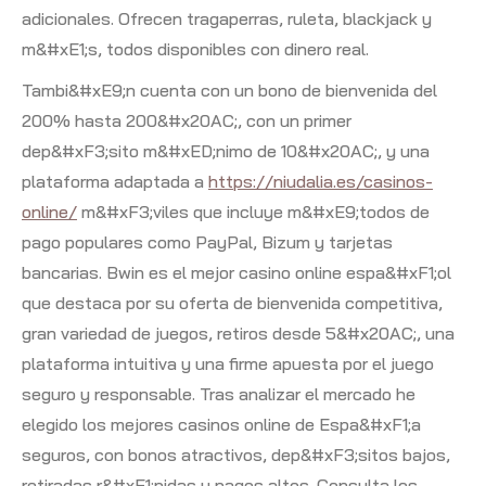
adicionales. Ofrecen tragaperras, ruleta, blackjack y
m&#xE1;s, todos disponibles con dinero real.
Tambi&#xE9;n cuenta con un bono de bienvenida del
200% hasta 200&#x20AC;, con un primer
dep&#xF3;sito m&#xED;nimo de 10&#x20AC;, y una
plataforma adaptada a
https://niudalia.es/casinos-
online/
m&#xF3;viles que incluye m&#xE9;todos de
pago populares como PayPal, Bizum y tarjetas
bancarias. Bwin es el mejor casino online espa&#xF1;ol
que destaca por su oferta de bienvenida competitiva,
gran variedad de juegos, retiros desde 5&#x20AC;, una
plataforma intuitiva y una firme apuesta por el juego
seguro y responsable. Tras analizar el mercado he
elegido los mejores casinos online de Espa&#xF1;a
seguros, con bonos atractivos, dep&#xF3;sitos bajos,
retiradas r&#xE1;pidas y pagos altos. Consulta los