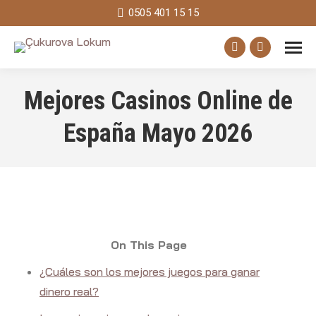
0505 401 15 15
Facebook
Instagram
page
page
Mejores Casinos Online de
opens
opens
in
in
España Mayo 2026
new
new
window
window
On This Page
¿Cuáles son los mejores juegos para ganar
dinero real?