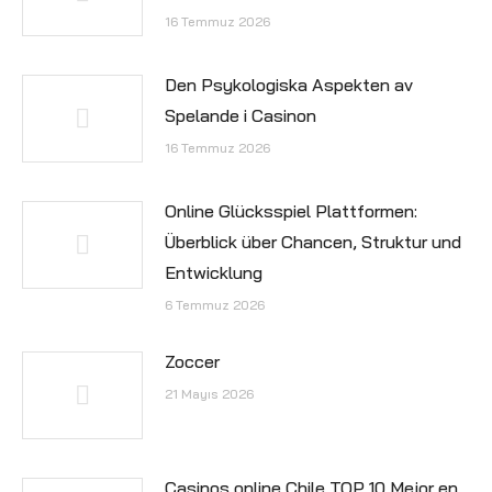
16 Temmuz 2026
Den Psykologiska Aspekten av
Spelande i Casinon
16 Temmuz 2026
Online Glücksspiel Plattformen:
Überblick über Chancen, Struktur und
Entwicklung
6 Temmuz 2026
Zoccer
21 Mayıs 2026
Casinos online Chile TOP 10 Mejor en