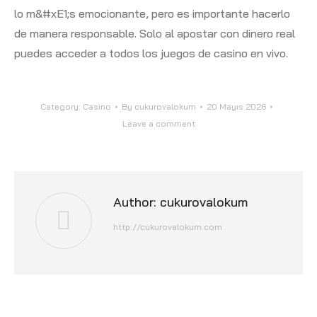
lo m&#xE1;s emocionante, pero es importante hacerlo
de manera responsable. Solo al apostar con dinero real
puedes acceder a todos los juegos de casino en vivo.
Category:
Casino
By
cukurovalokum
20 Mayıs 2026
Leave a comment
Author:
cukurovalokum
http://cukurovalokum.com