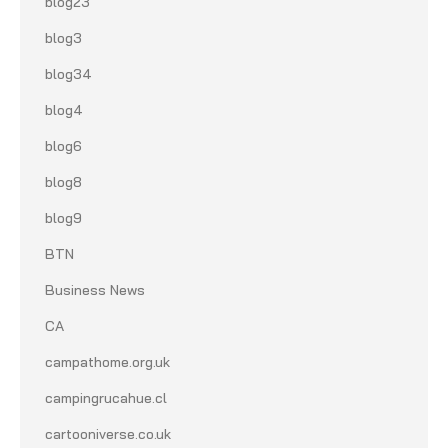
blog23
blog3
blog34
blog4
blog6
blog8
blog9
BTN
Business News
CA
campathome.org.uk
campingrucahue.cl
cartooniverse.co.uk