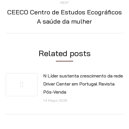
NEXT
CEECO Centro de Estudos Ecográficos
Next
A saúde da mulher
post:
Related posts
N Líder sustenta crescimento da rede
Driver Center em Portugal Revista
Pós-Venda
14 Mayıs 2026