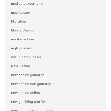
medicalsexcenter.cl
mew casino
Migration
Mobile Casino
montanachina.cl
mytripcar.es
naturlideronline.es
New Casino
new casino gamstop
new casino non gamstop
new casino online
new gambling platfom
new non gamstop casinos