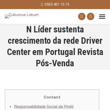
0505 401 15 15
Facebook
Instagram
N Líder sustenta
page
page
opens
opens
crescimento da rede Driver
in
in
Center em Portugal Revista
new
new
window
window
Pós-Venda
Content
Responsabilidade Social da Pirelli