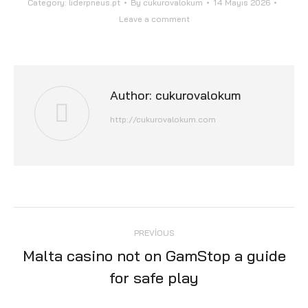
Category:
liderpneus.pt
By
cukurovalokum
14 Mayıs 2026
Leave a comment
Author:
cukurovalokum
http://cukurovalokum.com
Post
PREVIOUS
navigation
Malta casino not on GamStop a guide
Previous
for safe play
post: