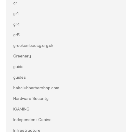
gr
gr1
gr4
gr5
greekembassy.org.uk
Greenery
guide
guides
hairclubbarbershop.com
Hardware Security
IGAMING
Independent Casino
Infrastructure