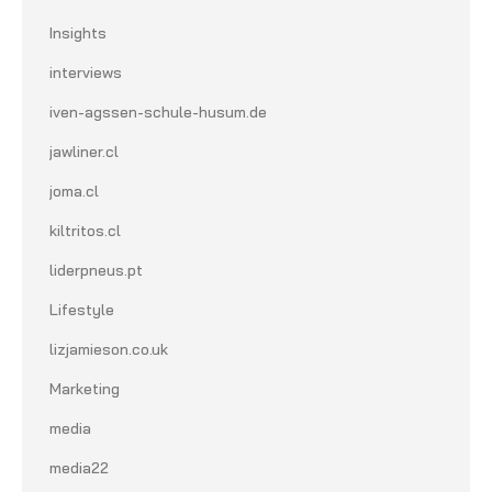
Insights
interviews
iven-agssen-schule-husum.de
jawliner.cl
joma.cl
kiltritos.cl
liderpneus.pt
Lifestyle
lizjamieson.co.uk
Marketing
media
media22