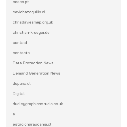
ceeco.pt
cevichazoquilin.cl
chrisdaviesmep.org.uk
christian-kroeger.de
contact
contacts
Data Protection News
Demand Generation News
depana.cl
Digital
dudleygraphicsstudio.co.uk
e
estacionaraucania.cl