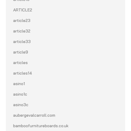
ARTICLE2
article23
article32
article33
article9
articles
articles14
asino1
asino1c
asino3c
aubergevalcarroll.com
bamboofurnitureboards.co.uk