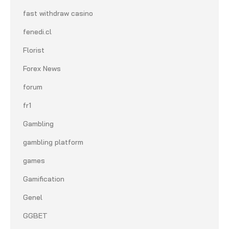
fast withdraw casino
fenedi.cl
Florist
Forex News
forum
fr1
Gambling
gambling platform
games
Gamification
Genel
GGBET