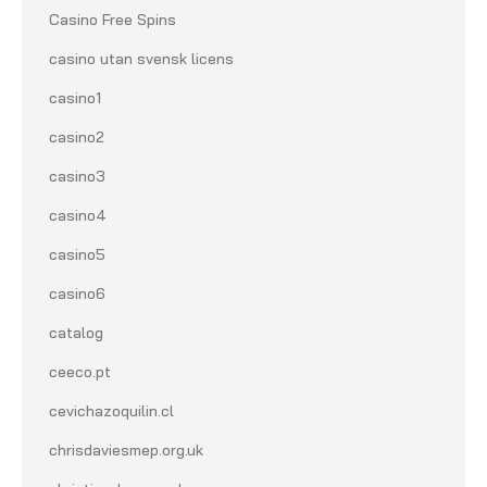
Casino Free Spins
casino utan svensk licens
casino1
casino2
casino3
casino4
casino5
casino6
catalog
ceeco.pt
cevichazoquilin.cl
chrisdaviesmep.org.uk