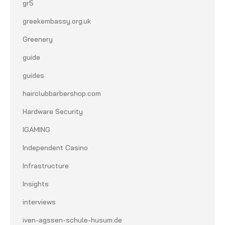
gr5
greekembassy.org.uk
Greenery
guide
guides
hairclubbarbershop.com
Hardware Security
IGAMING
Independent Casino
Infrastructure
Insights
interviews
iven-agssen-schule-husum.de