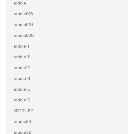
article
article018
article019
article020
article11
article111
article12
article14
article15
article16
ARTICLE2
article23
article32