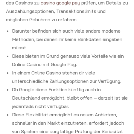
des Casinos zu
casino google pay
prüfen, um Details zu
Auszahlungsoptionen, Transaktionslimits und
möglichen Gebühren zu erfahren.
Darunter befinden sich auch viele andere moderne
Methoden, bei denen ihr keine Bankdaten eingeben
müsst.
Diese bieten im Grund genauso viele Vorteile wie ein
Online Casino mit Google Pay.
In einem Online Casino stehen dir viele
unterschiedliche Zahlungsoptionen zur Verfügung.
Ob Google diese Funktion künftig auch in
Deutschland ermöglicht, bleibt offen – derzeit ist sie
jedenfalls nicht verfügbar.
Diese Flexibilität ermöglicht es neuen Anbietern,
schneller in den Markt einzutreten, erfordert jedoch
von Spielern eine sorgfältige Prüfung der Seriosität