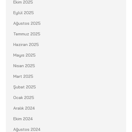
Ekim 2025
Eylül 2025
Ağustos 2025
Temmuz 2025
Haziran 2025
Mayıs 2025
Nisan 2025
Mart 2025
Şubat 2025
Ocak 2025
Aralık 2024
Ekim 2024
Ağustos 2024