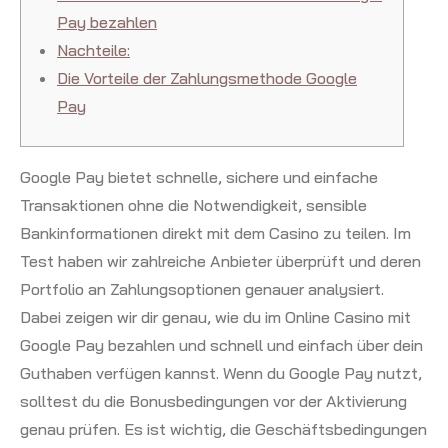
Pay bezahlen
Nachteile:
Die Vorteile der Zahlungsmethode Google
Pay
Google Pay bietet schnelle, sichere und einfache
Transaktionen ohne die Notwendigkeit, sensible
Bankinformationen direkt mit dem Casino zu teilen. Im
Test haben wir zahlreiche Anbieter überprüft und deren
Portfolio an Zahlungsoptionen genauer analysiert.
Dabei zeigen wir dir genau, wie du im Online Casino mit
Google Pay bezahlen und schnell und einfach über dein
Guthaben verfügen kannst. Wenn du Google Pay nutzt,
solltest du die Bonusbedingungen vor der Aktivierung
genau prüfen. Es ist wichtig, die Geschäftsbedingungen