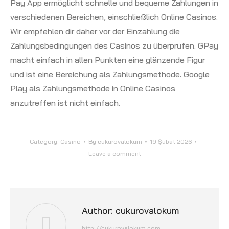
Pay App ermöglicht schnelle und bequeme Zahlungen in
verschiedenen Bereichen, einschließlich Online Casinos.
Wir empfehlen dir daher vor der Einzahlung die
Zahlungsbedingungen des Casinos zu überprüfen. GPay
macht einfach in allen Punkten eine glänzende Figur
und ist eine Bereichung als Zahlungsmethode. Google
Play als Zahlungsmethode in Online Casinos
anzutreffen ist nicht einfach.
Category:
Casino
By
cukurovalokum
19 Şubat 2026
Leave a comment
Author:
cukurovalokum
http://cukurovalokum.com