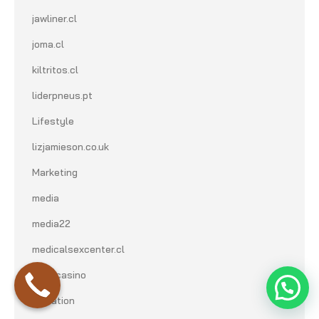
jawliner.cl
joma.cl
kiltritos.cl
liderpneus.pt
Lifestyle
lizjamieson.co.uk
Marketing
media
media22
medicalsexcenter.cl
mew casino
Migration