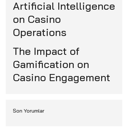
Artificial Intelligence
on Casino
Operations
The Impact of
Gamification on
Casino Engagement
Son Yorumlar