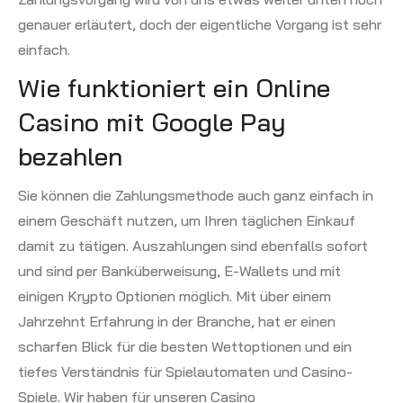
genauer erläutert, doch der eigentliche Vorgang ist sehr
einfach.
Wie funktioniert ein Online
Casino mit Google Pay
bezahlen
Sie können die Zahlungsmethode auch ganz einfach in
einem Geschäft nutzen, um Ihren täglichen Einkauf
damit zu tätigen. Auszahlungen sind ebenfalls sofort
und sind per Banküberweisung, E-Wallets und mit
einigen Krypto Optionen möglich. Mit über einem
Jahrzehnt Erfahrung in der Branche, hat er einen
scharfen Blick für die besten Wettoptionen und ein
tiefes Verständnis für Spielautomaten und Casino-
Spiele. Wir haben für unseren Casino