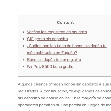
Content
Verifica los requisitos de apuesta
$10 gratis sin depósito
¿Cuáles son los tipos de bonos sin depósito
más habituales en España?
Bono sin depósito por registro
WinPot: $500 bono gratis
Algunos casinos ofrecen bonos sin depósito a sus n
registrados. A continuación, te explicamos de for
sin depósito de casino online. En la mayoría de cas
operadores permiten su uso parcial en juegos de me