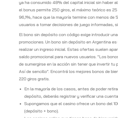
ya ha consumido 48% del capital inicial sin haber al
el bonus permite 250 giros, el máximo teórico es 25
96,1%, hace que la mayoría termine con menos de 5 
usuarios a tomar decisiones de juego informadas, 
El bono sin depósito con código exige introducir una
promociones. Un bono sin depósito en Argentina es 
realizar un ingreso inicial. Estas ofertas suelen apa
saldo promocional para nuevos usuarios. "Los bonos
de sumergirse en la acción sin tener que invertir tu 
Así de sencillo". Encontrá los mejores bonos de bie
220 giros gratis.
En la mayoría de los casos, antes de poder retir
depósito, deberás registrar y verificar una cuent
Supongamos que el casino ofrece un bono del 1
(depósito + bono).