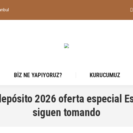
anbul
BIZ NE YAPIYORUZ?
KURUCUMUZ
epósito 2026 oferta especial E
siguen tomando