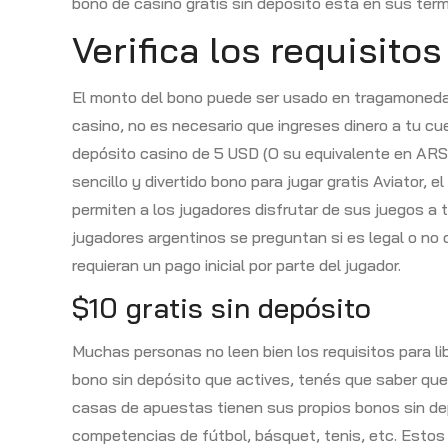
bono de casino gratis sin depósito está en sus térm
Verifica los requisito
El monto del bono puede ser usado en tragamonedas 
casino, no es necesario que ingreses dinero a tu cu
depósito casino de 5 USD (O su equivalente en ARS) 
sencillo y divertido bono para jugar gratis Aviator,
permiten a los jugadores disfrutar de sus juegos a
jugadores argentinos se preguntan si es legal o no 
requieran un pago inicial por parte del jugador.
$10 gratis sin depósito
Muchas personas no leen bien los requisitos para li
bono sin depósito que actives, tenés que saber que 
casas de apuestas tienen sus propios bonos sin de
competencias de fútbol, básquet, tenis, etc. Estos