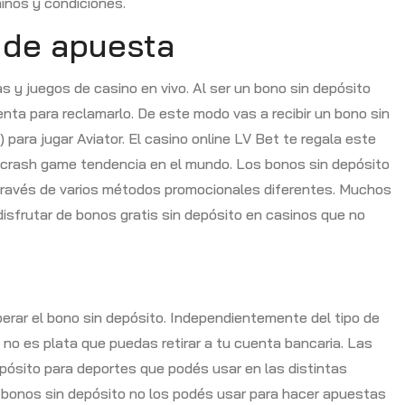
inos y condiciones.
s de apuesta
y juegos de casino en vivo. Al ser un bono sin depósito
enta para reclamarlo. De este modo vas a recibir un bono sin
para jugar Aviator. El casino online LV Bet te regala este
 el crash game tendencia en el mundo. Los bonos sin depósito
 través de varios métodos promocionales diferentes. Muchos
disfrutar de bonos gratis sin depósito en casinos que no
berar el bono sin depósito. Independientemente del tipo de
no es plata que puedas retirar a tu cuenta bancaria. Las
pósito para deportes que podés usar en las distintas
 bonos sin depósito no los podés usar para hacer apuestas