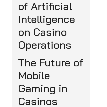
of Artificial
Intelligence
on Casino
Operations
The Future of
Mobile
Gaming in
Casinos