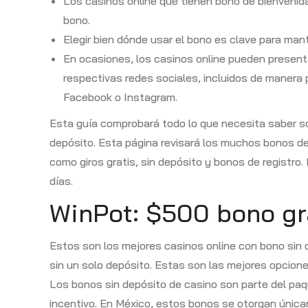
Los casinos online que tienen bono de bienvenida
bono.
Elegir bien dónde usar el bono es clave para man
En ocasiones, los casinos online pueden present
respectivas redes sociales, incluidos de manera
Facebook o Instagram.
Esta guía comprobará todo lo que necesita saber so
depósito. Esta página revisará los muchos bonos de
como giros gratis, sin depósito y bonos de registro.
días.
WinPot: $500 bono gr
Estos son los mejores casinos online con bono sin 
sin un solo depósito. Estas son las mejores opcion
Los bonos sin depósito de casino son parte del pa
incentivo. En México, estos bonos se otorgan únic