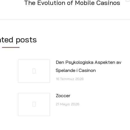
The Evolution of Mobile Casinos
Next
post:
ated posts
Den Psykologiska Aspekten av
Spelande i Casinon
16 Temmuz 2026
Zoccer
21 Mayıs 2026