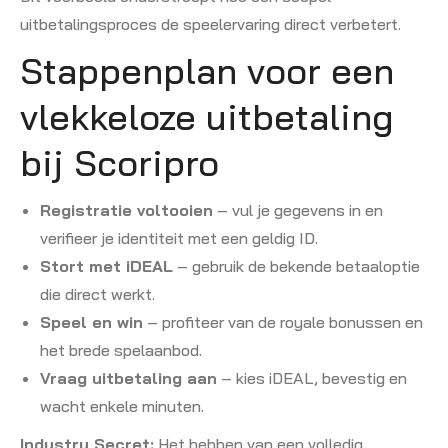
uitbetalingsproces de speelervaring direct verbetert.
Stappenplan voor een
vlekkeloze uitbetaling
bij Scoripro
Registratie voltooien
– vul je gegevens in en
verifieer je identiteit met een geldig ID.
Stort met iDEAL
– gebruik de bekende betaaloptie
die direct werkt.
Speel en win
– profiteer van de royale bonussen en
het brede spelaanbod.
Vraag uitbetaling aan
– kies iDEAL, bevestig en
wacht enkele minuten.
Industry Secret:
Het hebben van een volledig