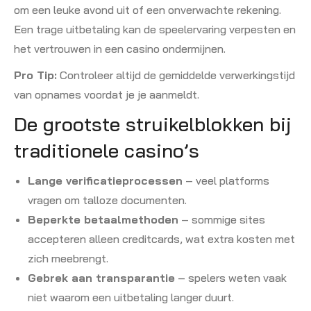
om een leuke avond uit of een onverwachte rekening.
Een trage uitbetaling kan de speelervaring verpesten en
het vertrouwen in een casino ondermijnen.
Pro Tip:
Controleer altijd de gemiddelde verwerkingstijd
van opnames voordat je je aanmeldt.
De grootste struikelblokken bij
traditionele casino’s
Lange verificatieprocessen
– veel platforms
vragen om talloze documenten.
Beperkte betaalmethoden
– sommige sites
accepteren alleen creditcards, wat extra kosten met
zich meebrengt.
Gebrek aan transparantie
– spelers weten vaak
niet waarom een uitbetaling langer duurt.