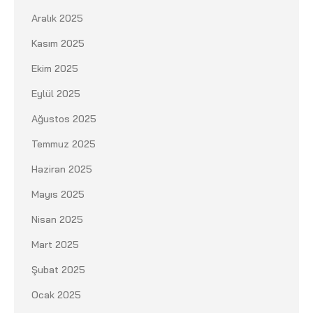
Aralık 2025
Kasım 2025
Ekim 2025
Eylül 2025
Ağustos 2025
Temmuz 2025
Haziran 2025
Mayıs 2025
Nisan 2025
Mart 2025
Şubat 2025
Ocak 2025