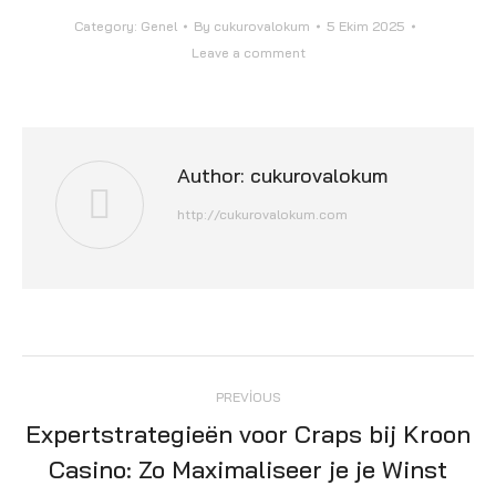
Category:
Genel
By
cukurovalokum
5 Ekim 2025
Leave a comment
Author:
cukurovalokum
http://cukurovalokum.com
Post
PREVIOUS
navigation
Expertstrategieën voor Craps bij Kroon
Previous
Casino: Zo Maximaliseer je je Winst
post: