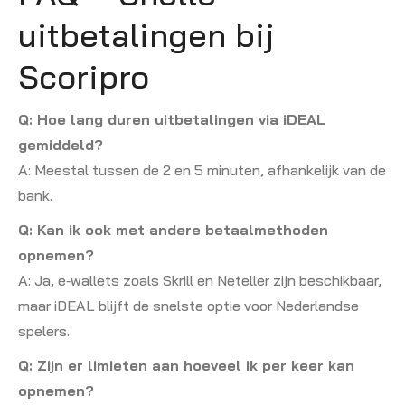
uitbetalingen bij
Scoripro
Q: Hoe lang duren uitbetalingen via iDEAL
gemiddeld?
A: Meestal tussen de 2 en 5 minuten, afhankelijk van de
bank.
Q: Kan ik ook met andere betaalmethoden
opnemen?
A: Ja, e‑wallets zoals Skrill en Neteller zijn beschikbaar,
maar iDEAL blijft de snelste optie voor Nederlandse
spelers.
Q: Zijn er limieten aan hoeveel ik per keer kan
opnemen?