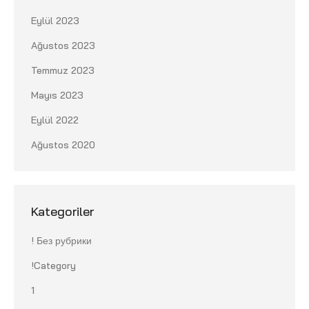
Eylül 2023
Ağustos 2023
Temmuz 2023
Mayıs 2023
Eylül 2022
Ağustos 2020
Kategoriler
! Без рубрики
!Category
1