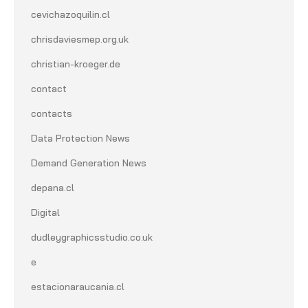
cevichazoquilin.cl
chrisdaviesmep.org.uk
christian-kroeger.de
contact
contacts
Data Protection News
Demand Generation News
depana.cl
Digital
dudleygraphicsstudio.co.uk
e
estacionaraucania.cl