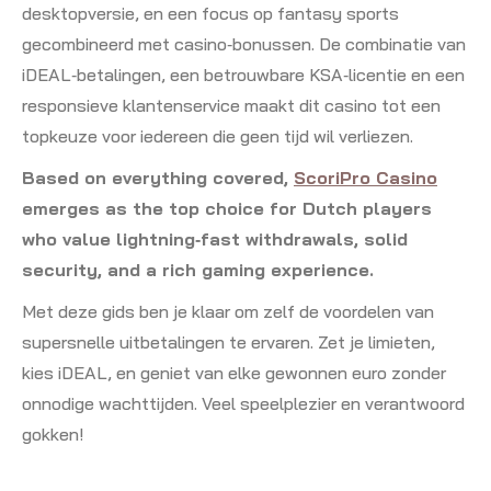
desktopversie, en een focus op fantasy sports
gecombineerd met casino‑bonussen. De combinatie van
iDEAL‑betalingen, een betrouwbare KSA‑licentie en een
responsieve klantenservice maakt dit casino tot een
topkeuze voor iedereen die geen tijd wil verliezen.
Based on everything covered,
ScoriPro Casino
emerges as the top choice for Dutch players
who value lightning‑fast withdrawals, solid
security, and a rich gaming experience.
Met deze gids ben je klaar om zelf de voordelen van
supersnelle uitbetalingen te ervaren. Zet je limieten,
kies iDEAL, en geniet van elke gewonnen euro zonder
onnodige wachttijden. Veel speelplezier en verantwoord
gokken!