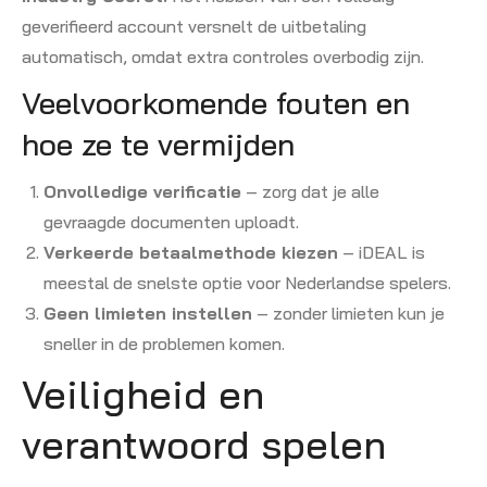
geverifieerd account versnelt de uitbetaling
automatisch, omdat extra controles overbodig zijn.
Veelvoorkomende fouten en
hoe ze te vermijden
Onvolledige verificatie
– zorg dat je alle
gevraagde documenten uploadt.
Verkeerde betaalmethode kiezen
– iDEAL is
meestal de snelste optie voor Nederlandse spelers.
Geen limieten instellen
– zonder limieten kun je
sneller in de problemen komen.
Veiligheid en
verantwoord spelen