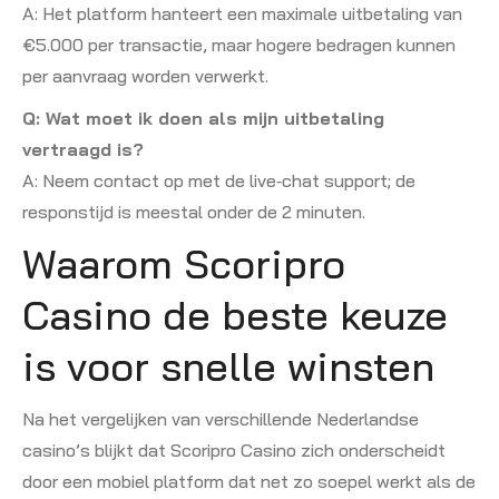
A: Het platform hanteert een maximale uitbetaling van
€5.000 per transactie, maar hogere bedragen kunnen
per aanvraag worden verwerkt.
Q: Wat moet ik doen als mijn uitbetaling
vertraagd is?
A: Neem contact op met de live‑chat support; de
responstijd is meestal onder de 2 minuten.
Waarom Scoripro
Casino de beste keuze
is voor snelle winsten
Na het vergelijken van verschillende Nederlandse
casino’s blijkt dat Scoripro Casino zich onderscheidt
door een mobiel platform dat net zo soepel werkt als de