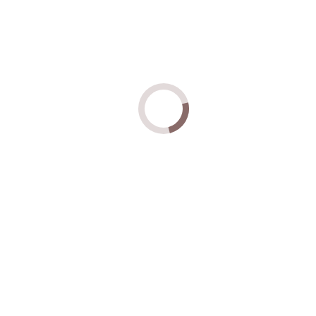
Kasım 2023
Ekim 2023
Eylül 2023
Ağustos 2023
Temmuz 2023
Mayıs 2023
Eylül 2022
Ağustos 2020
Kategoriler
! Без рубрики
!Category
1
11.05.2026-pin up
2
25.06.2026 RU0297
3
4
5
6
admin
aeiseg.pt
Affiliate
archive