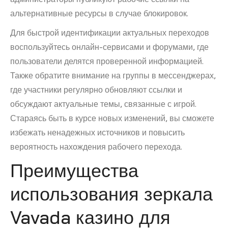
альтернативные ресурсы в случае блокировок.
Для быстрой идентификации актуальных переходов
воспользуйтесь онлайн-сервисами и форумами, где
пользователи делятся проверенной информацией.
Также обратите внимание на группы в мессенджерах,
где участники регулярно обновляют ссылки и
обсуждают актуальные темы, связанные с игрой.
Стараясь быть в курсе новых изменений, вы сможете
избежать ненадежных источников и повысить
вероятность нахождения рабочего перехода.
Преимущества
использования зеркала
Vavada казино для