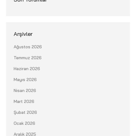
Arşivler
Ağustos 2026
Temmuz 2026
Haziran 2026
Mayıs 2026
Nisan 2026
Mart 2026
Şubat 2026
Ocak 2026
Aralık 2025