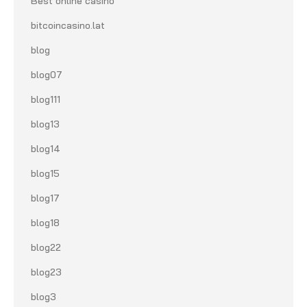
Best online casino
bitcoincasino.lat
blog
blog07
blog111
blog13
blog14
blog15
blog17
blog18
blog22
blog23
blog3