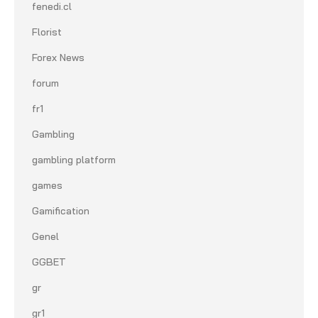
fenedi.cl
Florist
Forex News
forum
fr1
Gambling
gambling platform
games
Gamification
Genel
GGBET
gr
gr1