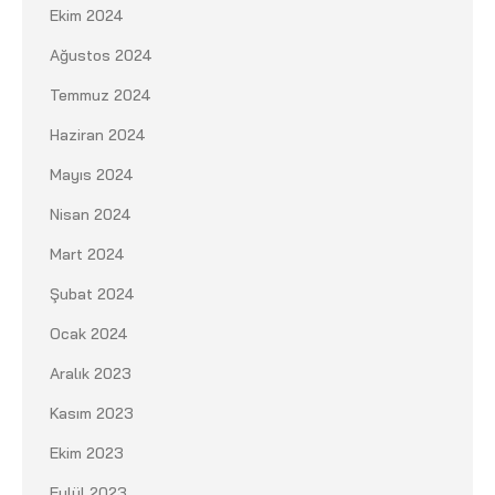
Ekim 2024
Ağustos 2024
Temmuz 2024
Haziran 2024
Mayıs 2024
Nisan 2024
Mart 2024
Şubat 2024
Ocak 2024
Aralık 2023
Kasım 2023
Ekim 2023
Eylül 2023