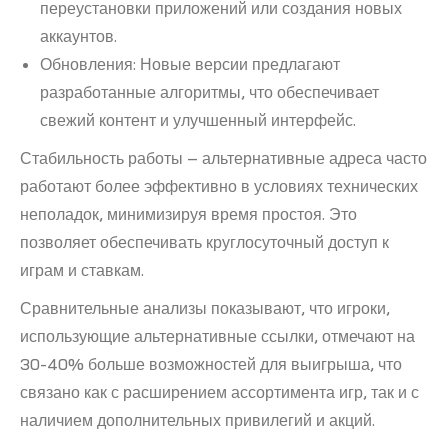
переустановки приложений или создания новых
аккаунтов.
Обновления: Новые версии предлагают
разработанные алгоритмы, что обеспечивает
свежий контент и улучшенный интерфейс.
Стабильность работы – альтернативные адреса часто
работают более эффективно в условиях технических
неполадок, минимизируя время простоя. Это
позволяет обеспечивать круглосуточный доступ к
играм и ставкам.
Сравнительные анализы показывают, что игроки,
использующие альтернативные ссылки, отмечают на
30-40% больше возможностей для выигрыша, что
связано как с расширением ассортимента игр, так и с
наличием дополнительных привилегий и акций.