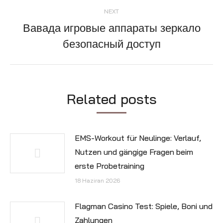
NEXT
Вавада игровые аппараты зеркало
Next
безопасный доступ
post:
Related posts
EMS-Workout für Neulinge: Verlauf,
Nutzen und gängige Fragen beim
erste Probetraining
18 Haziran 2026
Flagman Casino Test: Spiele, Boni und
Zahlungen