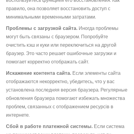
воспользуйтесь функцией его восстановления. Как
правило, она позволяет восстановить доступ с
минимальными временными затратами.
Проблемы с загрузкой сайта.
Иногда проблемы
могут быть связаны с браузером. Попробуйте
очистить кэш и куки или переключиться на другой
браузер. Это часто решает ошибочные загрузки и
помогает корректно отображать сайт.
Искажение контента сайта.
Если элементы сайта
отображаются некорректно, убедитесь, что у вас
установлена последняя версия браузера. Регулярные
обновления браузера помогают избежать множества
проблем, связанных с отображением ресурсів в
интернете.
Сбой в работе платежной системы.
Если система