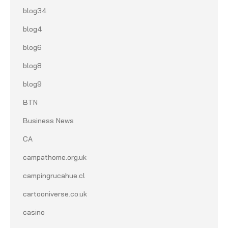
blog34
blog4
blog6
blog8
blog9
BTN
Business News
CA
campathome.org.uk
campingrucahue.cl
cartooniverse.co.uk
casino