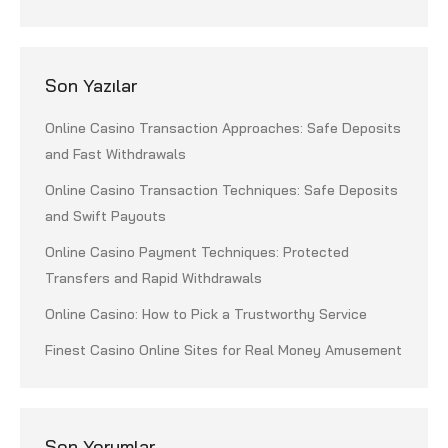
Son Yazılar
Online Casino Transaction Approaches: Safe Deposits
and Fast Withdrawals
Online Casino Transaction Techniques: Safe Deposits
and Swift Payouts
Online Casino Payment Techniques: Protected
Transfers and Rapid Withdrawals
Online Casino: How to Pick a Trustworthy Service
Finest Casino Online Sites for Real Money Amusement
Son Yorumlar