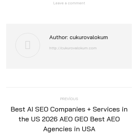
Leave a comment
Author:
cukurovalokum
http://cukurovalokum.com
Post
PREVIOUS
navigation
Best AI SEO Companies + Services in
the US 2026 AEO GEO Best AEO
Previous
post:
Agencies in USA