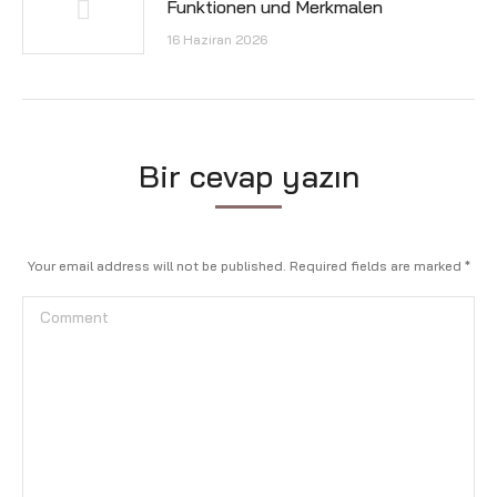
Funktionen und Merkmalen
16 Haziran 2026
Bir cevap yazın
Your email address will not be published. Required fields are marked
*
Comment