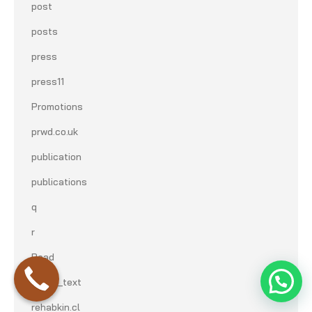
post
posts
press
press11
Promotions
prwd.co.uk
publication
publications
q
r
Read
ready_text
rehabkin.cl