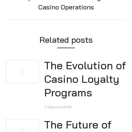
Next
Casino Operations
post:
Related posts
The Evolution of
Casino Loyalty
Programs
7 Ağustos 2026
The Future of