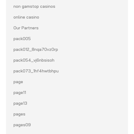
non gamstop casinos
online casino
Our Partners
pack005
pack012_8nqa70vz0rp
pack054_vj6nbsisoh
pack073_1hf4hwtbhpu
page
page11
page13
pages
pages09