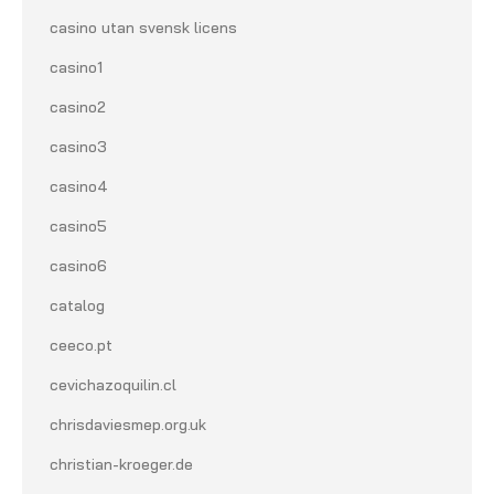
casino utan svensk licens
casino1
casino2
casino3
casino4
casino5
casino6
catalog
ceeco.pt
cevichazoquilin.cl
chrisdaviesmep.org.uk
christian-kroeger.de