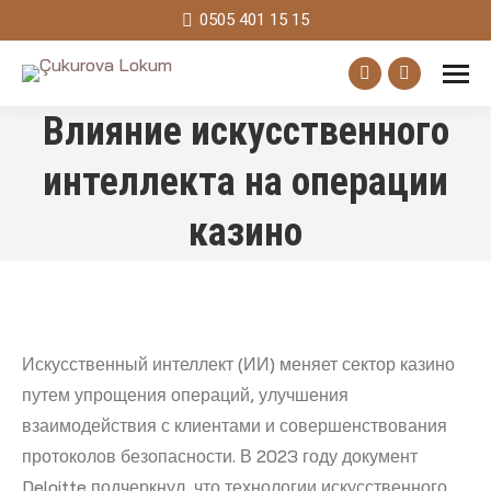
0505 401 15 15
Facebook
Instagram
Влияние искусственного
page
page
opens
opens
интеллекта на операции
in
in
казино
new
new
window
window
Искусственный интеллект (ИИ) меняет сектор казино
путем упрощения операций, улучшения
взаимодействия с клиентами и совершенствования
протоколов безопасности. В 2023 году документ
Deloitte подчеркнул, что технологии искусственного