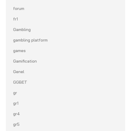
forum
fr1
Gambling
gambling platform
games
Gamification
Genel
GGBET
gr
gr1
gr4
gr5