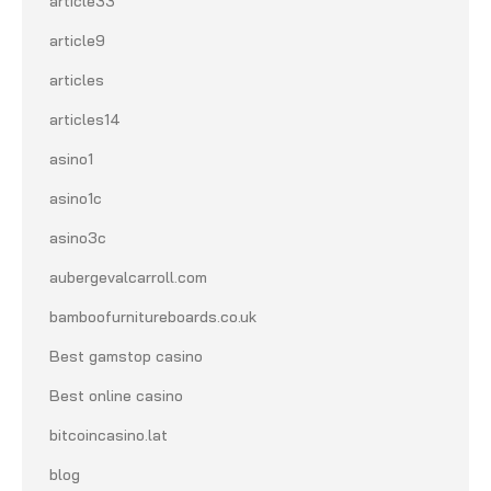
article33
article9
articles
articles14
asino1
asino1c
asino3c
aubergevalcarroll.com
bamboofurnitureboards.co.uk
Best gamstop casino
Best online casino
bitcoincasino.lat
blog