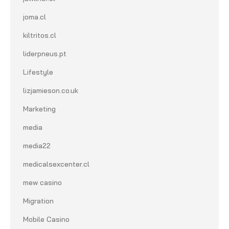
joma.cl
kiltritos.cl
liderpneus.pt
Lifestyle
lizjamieson.co.uk
Marketing
media
media22
medicalsexcenter.cl
mew casino
Migration
Mobile Casino