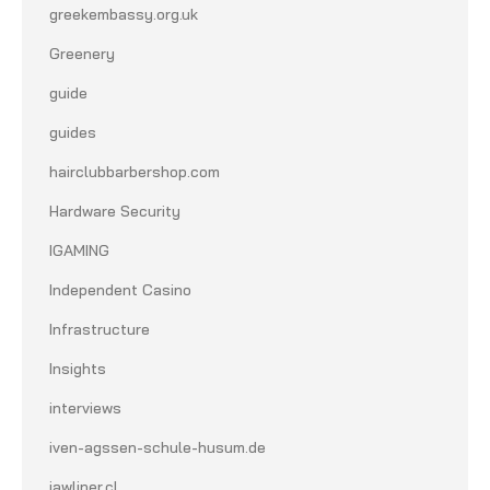
greekembassy.org.uk
Greenery
guide
guides
hairclubbarbershop.com
Hardware Security
IGAMING
Independent Casino
Infrastructure
Insights
interviews
iven-agssen-schule-husum.de
jawliner.cl