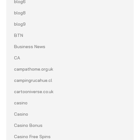
blog6
blog8
blog9
BTN
Business News
CA
campathome.org.uk
campingrucahue.cl
cartooniverse.co.uk
casino
Casino
Casino Bonus
Casino Free Spins