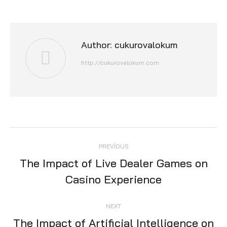
Author:
cukurovalokum
http://cukurovalokum.com
Post
PREVIOUS
navigation
The Impact of Live Dealer Games on
Previous
Casino Experience
post:
NEXT
The Impact of Artificial Intelligence on