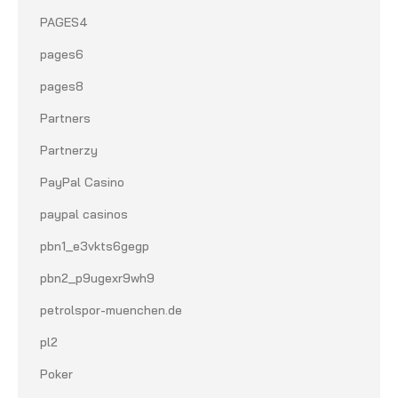
PAGES4
pages6
pages8
Partners
Partnerzy
PayPal Casino
paypal casinos
pbn1_e3vkts6gegp
pbn2_p9ugexr9wh9
petrolspor-muenchen.de
pl2
Poker