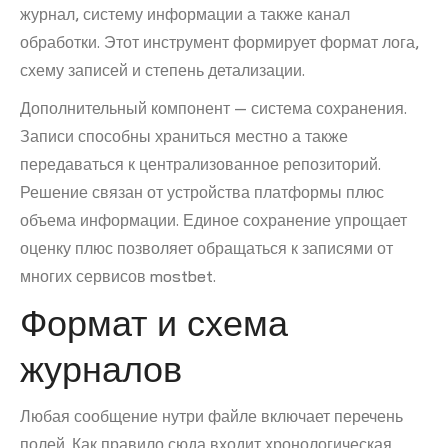
журнал, систему информации а также канал
обработки. Этот инструмент формирует формат лога,
схему записей и степень детализации.
Дополнительный компонент — система сохранения.
Записи способны храниться местно а также
передаваться к централизованное репозиторий.
Решение связан от устройства платформы плюс
объема информации. Единое сохранение упрощает
оценку плюс позволяет обращаться к записями от
многих сервисов mostbet.
Формат и схема
журналов
Любая сообщение нутри файле включает перечень
полей. Как правило сюда входит хронологическая