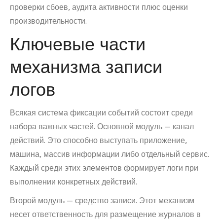
проверки сбоев, аудита активности плюс оценки
производительности.
Ключевые части
механизма записи
логов
Всякая система фиксации событий состоит среди
набора важных частей. Основной модуль — канал
действий. Это способно выступать приложение,
машина, массив информации либо отдельный сервис.
Каждый среди этих элементов формирует логи при
выполнении конкретных действий.
Второй модуль — средство записи. Этот механизм
несет ответственность для размещение журналов в