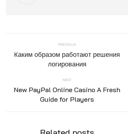
Post
PREVIOUS
navigation
Каким образом работают решения
Previous
логирования
post:
NEXT
New PayPal Online Casino A Fresh
Next
Guide for Players
post:
Related posts