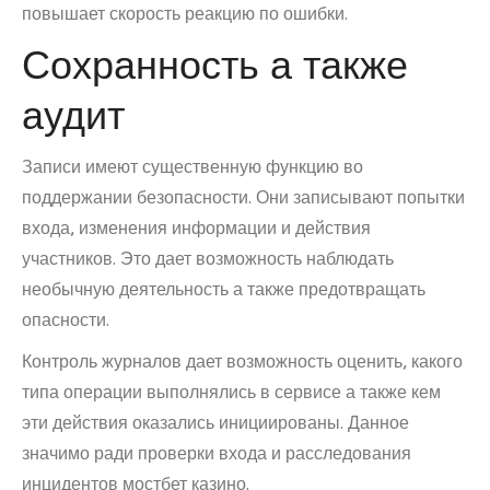
повышает скорость реакцию по ошибки.
Сохранность а также
аудит
Записи имеют существенную функцию во
поддержании безопасности. Они записывают попытки
входа, изменения информации и действия
участников. Это дает возможность наблюдать
необычную деятельность а также предотвращать
опасности.
Контроль журналов дает возможность оценить, какого
типа операции выполнялись в сервисе а также кем
эти действия оказались инициированы. Данное
значимо ради проверки входа и расследования
инцидентов мостбет казино.