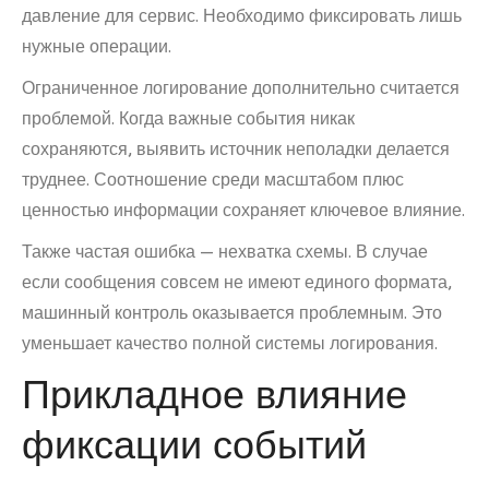
давление для сервис. Необходимо фиксировать лишь
нужные операции.
Ограниченное логирование дополнительно считается
проблемой. Когда важные события никак
сохраняются, выявить источник неполадки делается
труднее. Соотношение среди масштабом плюс
ценностью информации сохраняет ключевое влияние.
Также частая ошибка — нехватка схемы. В случае
если сообщения совсем не имеют единого формата,
машинный контроль оказывается проблемным. Это
уменьшает качество полной системы логирования.
Прикладное влияние
фиксации событий