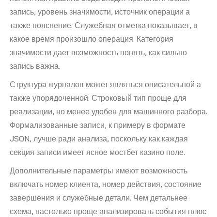
запись, уровень значимости, источник операции а
также пояснение. Служебная отметка показывает, в
какое время произошло операция. Категория
значимости дает возможность понять, как сильно
запись важна.
Структура журналов может являться описательной а
также упорядоченной. Строковый тип проще для
реализации, но менее удобен для машинного разбора.
Формализованные записи, к примеру в формате
JSON, лучше ради анализа, поскольку как каждая
секция записи имеет ясное мостбет казино поле.
Дополнительные параметры имеют возможность
включать номер клиента, номер действия, состояние
завершения и служебные детали. Чем детальнее
схема, настолько проще анализировать события плюс