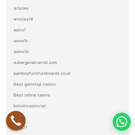
articles
articles14
asino1
asino1c
asino3c
aubergevalcarroll.com
bamboofurnitureboards.co.uk
Best gamstop casino
Best online casino
bitcoincasino.lat
blog
blog07