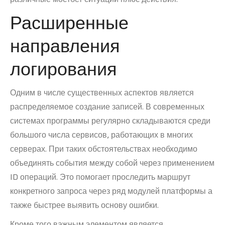
Расширенные
направления
логирования
Одним в числе существенных аспектов является
распределяемое создание записей. В современных
системах программы регулярно складываются среди
большого числа сервисов, работающих в многих
серверах. При таких обстоятельствах необходимо
объединять события между собой через применением
ID операций. Это помогает проследить маршрут
конкретного запроса через ряд модулей платформы а
также быстрее выявить основу ошибки.
Кроме того важным элементом является