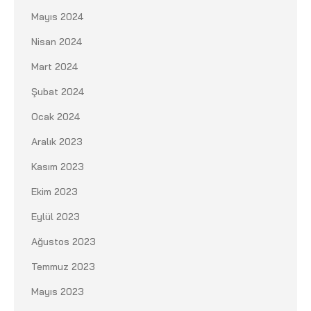
Mayıs 2024
Nisan 2024
Mart 2024
Şubat 2024
Ocak 2024
Aralık 2023
Kasım 2023
Ekim 2023
Eylül 2023
Ağustos 2023
Temmuz 2023
Mayıs 2023