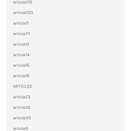
article019
article020
article11
article111
article12
article14
article15
article16
ARTICLE2
article23
article32
article33
article9