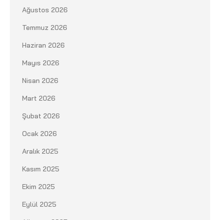
Ağustos 2026
Temmuz 2026
Haziran 2026
Mayıs 2026
Nisan 2026
Mart 2026
Şubat 2026
Ocak 2026
Aralık 2025
Kasım 2025
Ekim 2025
Eylül 2025